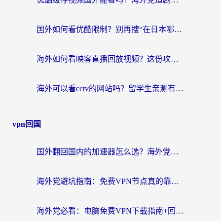
国外如何看优酷限制？别再搜“在日本哪个软件可以看中国电视剧”，这篇教你搞定
海外如何看映客直播回放视频？这份攻略帮你搞定（附腾讯优酷观看技巧）
海外可以看cctv的网站吗？留学生亲测有效的回国追剧方案
vpn回国
国外翻回国内的加速器怎么选？海外党亲测实用指南，告别地域限制
海外党避坑指南：免费VPN节点真的靠谱吗？教你选对回国加速器无缝访问国内资源
海外党必看：电脑免费VPN下载指南+回国加速器选择全攻略，告别地区限制