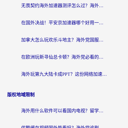
无畏契约海外加速器测评怎么过？海外玩家亲测实用指南（附小众技巧）
在国外决战！平安京加速器哪个好用一点？老玩家亲测番茄加速器全解析
加拿大怎么玩欢乐斗地主？海外党国服游戏加速终极指南（附绝地求生未来之役300英雄实测）
在欧洲玩新寻仙总卡顿？海外党必看的国服游戏加速全攻略
海外玩第九大陆卡成PPT？这份网络加速指南帮你丝滑上分
版权地域限制
海外用什么软件可以看国内电视？留学生亲测有效的追剧自由指南
优酷缓存视频国外能看吗？海外党追剧看片的终极解决方案来了