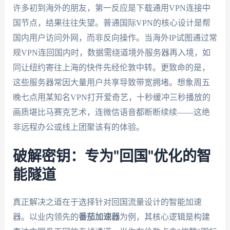
许多初到海外的朋友，第一反应是下载通用VPN连接中
国节点，结果往往失望。普通国际VPN的核心设计是帮
国内用户访问外网，而非反向操作。当海外IP试图通过常
规VPN连回国内时，数据需绕道境外服务器再入境，如
同让纽约寄往上海的快件先经伦敦中转。更致命的是，
这些服务器常因大量用户共享导致带宽拥堵。想象周五
晚七点用某知名VPN打开爱奇艺，十秒缓冲三秒播放的
画质堪比马赛克艺术，连微信语音都断断续续——这绝
非远程办公或线上团聚该有的体验。
破解密钥：专为"回国"优化的智
能隧道
真正解决之道在于选择针对回国流量设计的智能加速
器。以业内领先的
番茄加速器
为例，其核心逻辑是构建