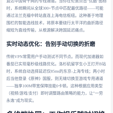
直达中国骨干网的专线通道。当你在伦敦点击"优酷"图标
时，系统瞬间从全球300+节点中匹配最优路径——可能
通过法兰克福中转站直连上海电信枢纽。这种基于地理
围栏的智能选线技术，将原本要绕行太平洋的曲折路径
缩短为直线传输，从根源解决跨国延迟痛点。
实时动态优化：告别手动切换的折磨
传统VPN常需用户手动测试不同节点。而现代加速器如
番茄已实现毫秒级线路优化。洛杉矶留学生小王打开B站
时，系统自动选择延迟仅85ms的东京-上海专线；两小时
后当他登录《原神》国服，则无缝切换至游戏专用通道
——独享100M带宽保障技能0卡顿。这种根据应用类型
（视频/游戏/支付）即时调整路由策略的能力，让"一劳
永逸"成为现实。