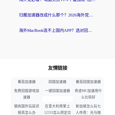
归雁加速器改成什么那个？2026海外党回国加速全攻略：告别地区限制，轻松刷剧玩游戏
海外MacBook连不上国内APP？选对回国VPN，告别地区限制的烦恼
友情链接
番茄加速器
回国加速器
番茄回国加速器
免费回国游戏加
一键回国加速器
奇迹MU加速用什
速器
么比较好
钢岚国外玩延迟
在意大利用掌上
新加坡怎么玩七
很高怎么办
12333怎么把定位
人传奇：光与暗