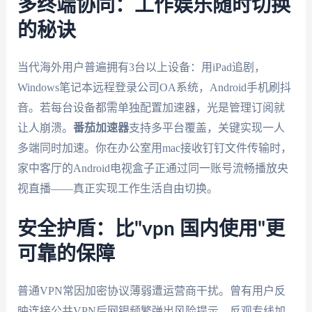
多终端协同：工作娱乐随时切换
的秘诀
当代海外用户普遍拥有3台以上设备：用iPad追剧，
Windows笔记本远程登录公司OA系统，Android手机刷抖
音。若每台设备都需单独配置加速器，光是管理订阅就
让人崩溃。
番茄加速器
支持多平台覆盖，关键实现一人
多端同时加速。你在办公室用mac接收钉钉文件传输时，
家中客厅的Android电视盒子正通过同一账号流畅播放央
视直播——真正实现工作生活自由切换。
安全护盾：比"vpn 国内使用"更
可靠的保障
普通VPN常因加密协议薄弱遭运营商干扰。曾有用户反
映连接公共VPN后网银频繁弹出风险提示，反观专线加