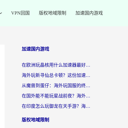
VPN回国
版权地域限制
加速国内游戏
加速国内游戏
在欧洲玩晶核用什么加速器最好呢？一个老玩家的真心话
海外玩新寻仙总卡顿？这份加速器选择指南让你秒回国服流畅体验
从魔兽到蛋仔：海外玩国服的终极加速指南，找到你的专属高速通道
在国外能不能玩星战前夜？海外党国服游戏不卡顿的秘密武器在这里
在印度怎么玩御龙在天手游？海外党畅玩国服的终极生存指南
版权地域限制