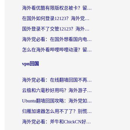
海外看优酷有限版权总被卡？留学生亲测有效的回国加速器选择指南
在国外如何登录12123？海外党必备的回国加速实用指南
国外登录不了交管12123？海外华人亲测有效的回国加速器选择指南
海外党必看：在国外想看国内电视剧用什么软件？3步解决地域限制
怎么在海外看哔哩哔哩动漫？留学生亲测有效的回国加速方案
vpn回国
海外党必看：在线翻墙回国不再难！教你选对加速器无缝刷国内资源
云极和六毫秒好用吗？海外游子解锁国内资源的真实答案
Ubuntu翻墙回国攻略：海外党如何选对加速器，无缝刷国内剧玩游戏？
归雁加速器怎么用不了了？别慌，这篇指南教你如何丝滑“回家”
海外党必看：斧牛和ChickCN好用吗？3款热门加速器实测+番茄加速器深度体验