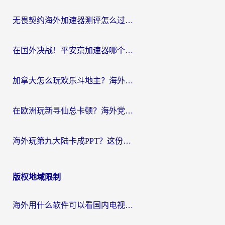
航
无畏契约海外加速器测评怎么过？海外玩家亲测实用指南（附小众技巧）
在国外决战！平安京加速器哪个好用一点？老玩家亲测番茄加速器全解析
加拿大怎么玩欢乐斗地主？海外党国服游戏加速终极指南（附绝地求生未来之役300英雄实测）
在欧洲玩新寻仙总卡顿？海外党必看的国服游戏加速全攻略
海外玩第九大陆卡成PPT？这份网络加速指南帮你丝滑上分
版权地域限制
海外用什么软件可以看国内电视？留学生亲测有效的追剧自由指南