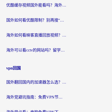
优酷缓存视频国外能看吗？海外党追剧看片的终极解决方案来了
国外如何看优酷限制？别再搜“在日本哪个软件可以看中国电视剧”，这篇教你搞定
海外如何看映客直播回放视频？这份攻略帮你搞定（附腾讯优酷观看技巧）
海外可以看cctv的网站吗？留学生亲测有效的回国追剧方案
vpn回国
国外翻回国内的加速器怎么选？海外党亲测实用指南，告别地域限制
海外党避坑指南：免费VPN节点真的靠谱吗？教你选对回国加速器无缝访问国内资源