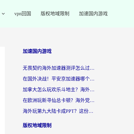
vpn回国
版权地域限制
加速国内游戏
加速国内游戏
无畏契约海外加速器测评怎么过？海外玩家亲测实用指南（附小众技巧）
在国外决战！平安京加速器哪个好用一点？老玩家亲测番茄加速器全解析
加拿大怎么玩欢乐斗地主？海外党国服游戏加速终极指南（附绝地求生未来之役300英雄实测）
在欧洲玩新寻仙总卡顿？海外党必看的国服游戏加速全攻略
海外玩第九大陆卡成PPT？这份网络加速指南帮你丝滑上分
版权地域限制