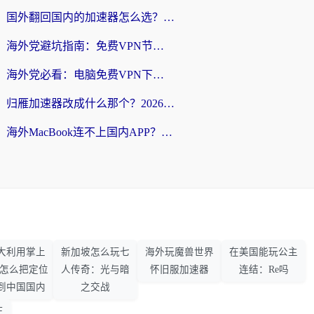
国外翻回国内的加速器怎么选？海外党亲测实用指南，告别地域限制
海外党避坑指南：免费VPN节点真的靠谱吗？教你选对回国加速器无缝访问国内资源
海外党必看：电脑免费VPN下载指南+回国加速器选择全攻略，告别地区限制
归雁加速器改成什么那个？2026海外党回国加速全攻略：告别地区限制，轻松刷剧玩游戏
海外MacBook连不上国内APP？选对回国VPN，告别地区限制的烦恼
大利用掌上
新加坡怎么玩七
海外玩魔兽世界
在美国能玩公主
33怎么把定位
人传奇：光与暗
怀旧服加速器
连结：Re吗
到中国国内
之交战
王