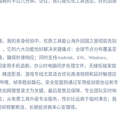
程耗时不过几分钟。记住，核心是优化工具选型；好的加速
要。我的亲身经验中，优质工具能让海外回国之旅彻底告别
），它的六大功能恰好解决关键痛点：全球节点分布覆盖亚
秒速响应；同时支持Android、iOS、Windows、
班回家用手机追剧，办公时电脑同步处理文件，无缝衔接家庭
，精选影音、游戏专线尤其适合优化高清视频和延时敏感应
哩哔哩，帧率稳如磐石。安全层面则通过军用级加密协议和专
息如网银登录尤为关键。最后是售后保障，专业团队实时响
言，从免费工具升级专业服务，性价比远高于临时凑合；我
用却频繁断连，长期投资换来心安理得。