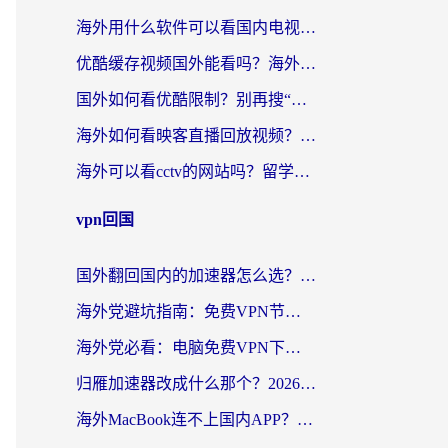
海外用什么软件可以看国内电视？留学生亲测有效的追剧自由指南
优酷缓存视频国外能看吗？海外党追剧看片的终极解决方案来了
国外如何看优酷限制？别再搜“在日本哪个软件可以看中国电视剧”，这篇教你搞定
海外如何看映客直播回放视频？这份攻略帮你搞定（附腾讯优酷观看技巧）
海外可以看cctv的网站吗？留学生亲测有效的回国追剧方案
vpn回国
国外翻回国内的加速器怎么选？海外党亲测实用指南，告别地域限制
海外党避坑指南：免费VPN节点真的靠谱吗？教你选对回国加速器无缝访问国内资源
海外党必看：电脑免费VPN下载指南+回国加速器选择全攻略，告别地区限制
归雁加速器改成什么那个？2026海外党回国加速全攻略：告别地区限制，轻松刷剧玩游戏
海外MacBook连不上国内APP？选对回国VPN，告别地区限制的烦恼