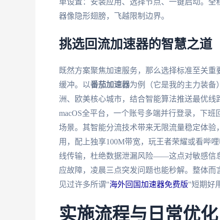
单设置：安装应用、选择节点、一键启动。全
器像隐形翅膀，飞越限制边界。
挑选回流加速器的智慧之道
既然方案聚焦加速服务，那么选择标准至关重
缓冲。以
番茄加速器
为例（它是我的主力装备
洲、欧美核心城市，结合智能算法推送最优线路，确保
macOS全平台，一个账号多端并行登录，下
场景。其智能分流技术带来无限流量稳定体验
用，配上独享100M带宽，玩王者荣耀或看哔
线传输，杜绝数据泄漏风险——这点对敏感信
应故障，凌晨三点突发问题也能秒解。整体而
见过许多所谓"
海外回国加速器免费版
"短期好
实施流程与日常优化