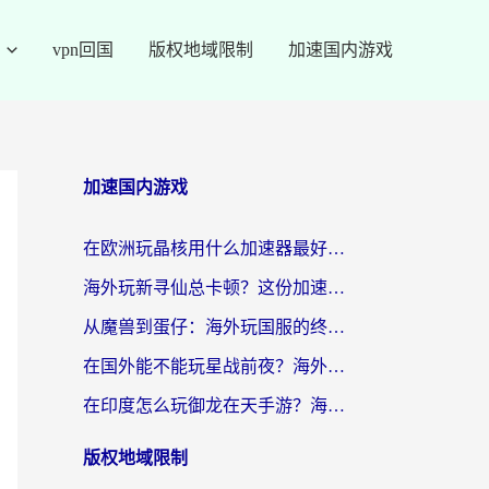
vpn回国
版权地域限制
加速国内游戏
加速国内游戏
在欧洲玩晶核用什么加速器最好呢？一个老玩家的真心话
海外玩新寻仙总卡顿？这份加速器选择指南让你秒回国服流畅体验
从魔兽到蛋仔：海外玩国服的终极加速指南，找到你的专属高速通道
在国外能不能玩星战前夜？海外党国服游戏不卡顿的秘密武器在这里
在印度怎么玩御龙在天手游？海外党畅玩国服的终极生存指南
版权地域限制