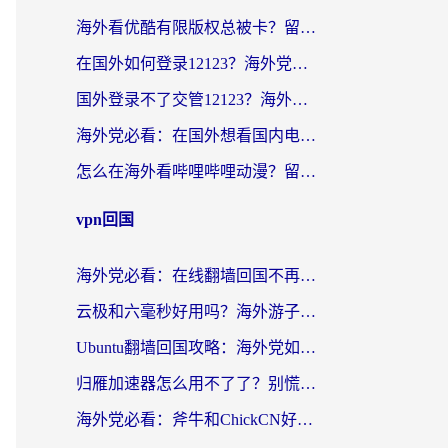
海外看优酷有限版权总被卡？留学生亲测有效的回国加速器选择指南
在国外如何登录12123？海外党必备的回国加速实用指南
国外登录不了交管12123？海外华人亲测有效的回国加速器选择指南
海外党必看：在国外想看国内电视剧用什么软件？3步解决地域限制
怎么在海外看哔哩哔哩动漫？留学生亲测有效的回国加速方案
vpn回国
海外党必看：在线翻墙回国不再难！教你选对加速器无缝刷国内资源
云极和六毫秒好用吗？海外游子解锁国内资源的真实答案
Ubuntu翻墙回国攻略：海外党如何选对加速器，无缝刷国内剧玩游戏？
归雁加速器怎么用不了了？别慌，这篇指南教你如何丝滑“回家”
海外党必看：斧牛和ChickCN好用吗？3款热门加速器实测+番茄加速器深度体验