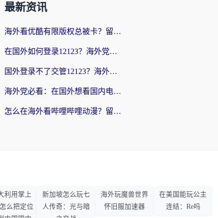
最新资讯
海外看优酷有限版权总被卡？留学生亲测有效的回国加速器选择指南
在国外如何登录12123？海外党必备的回国加速实用指南
国外登录不了交管12123？海外华人亲测有效的回国加速器选择指南
海外党必看：在国外想看国内电视剧用什么软件？3步解决地域限制
怎么在海外看哔哩哔哩动漫？留学生亲测有效的回国加速方案
大利用掌上
新加坡怎么玩七
海外玩魔兽世界
在美国能玩公主
33怎么把定位
人传奇：光与暗
怀旧服加速器
连结：Re吗