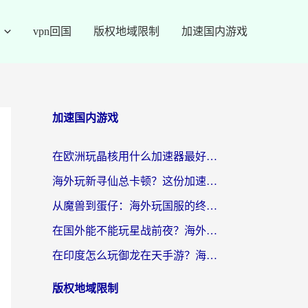
vpn回国
版权地域限制
加速国内游戏
加速国内游戏
在欧洲玩晶核用什么加速器最好呢？一个老玩家的真心话
海外玩新寻仙总卡顿？这份加速器选择指南让你秒回国服流畅体验
从魔兽到蛋仔：海外玩国服的终极加速指南，找到你的专属高速通道
在国外能不能玩星战前夜？海外党国服游戏不卡顿的秘密武器在这里
在印度怎么玩御龙在天手游？海外党畅玩国服的终极生存指南
版权地域限制