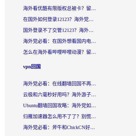
海外看优酷有限版权总被卡？留学生亲测有效的回国加速器选择指南
在国外如何登录12123？海外党必备的回国加速实用指南
国外登录不了交管12123？海外华人亲测有效的回国加速器选择指南
海外党必看：在国外想看国内电视剧用什么软件？3步解决地域限制
怎么在海外看哔哩哔哩动漫？留学生亲测有效的回国加速方案
vpn回国
海外党必看：在线翻墙回国不再难！教你选对加速器无缝刷国内资源
云极和六毫秒好用吗？海外游子解锁国内资源的真实答案
Ubuntu翻墙回国攻略：海外党如何选对加速器，无缝刷国内剧玩游戏？
归雁加速器怎么用不了了？别慌，这篇指南教你如何丝滑“回家”
海外党必看：斧牛和ChickCN好用吗？3款热门加速器实测+番茄加速器深度体验