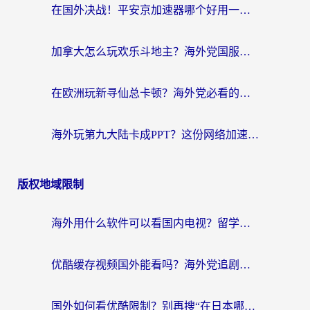
在国外决战！平安京加速器哪个好用一点？老玩家亲测番茄加速器全解析
加拿大怎么玩欢乐斗地主？海外党国服游戏加速终极指南（附绝地求生未来之役300英雄实测）
在欧洲玩新寻仙总卡顿？海外党必看的国服游戏加速全攻略
海外玩第九大陆卡成PPT？这份网络加速指南帮你丝滑上分
版权地域限制
海外用什么软件可以看国内电视？留学生亲测有效的追剧自由指南
优酷缓存视频国外能看吗？海外党追剧看片的终极解决方案来了
国外如何看优酷限制？别再搜“在日本哪个软件可以看中国电视剧”，这篇教你搞定