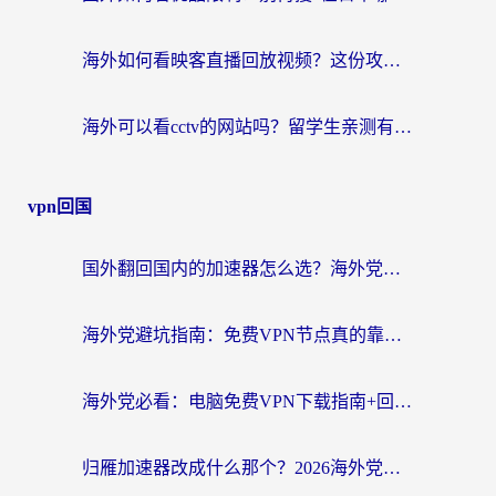
海外如何看映客直播回放视频？这份攻略帮你搞定（附腾讯优酷观看技巧）
海外可以看cctv的网站吗？留学生亲测有效的回国追剧方案
vpn回国
国外翻回国内的加速器怎么选？海外党亲测实用指南，告别地域限制
海外党避坑指南：免费VPN节点真的靠谱吗？教你选对回国加速器无缝访问国内资源
海外党必看：电脑免费VPN下载指南+回国加速器选择全攻略，告别地区限制
归雁加速器改成什么那个？2026海外党回国加速全攻略：告别地区限制，轻松刷剧玩游戏