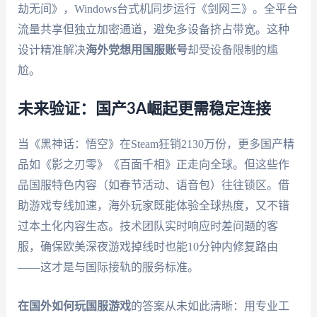
劫无间》，Windows台式机同步运行《剑网三》。全平台
流量共享但独立加密通道，避免多设备挤占带宽。这种
设计精准解决
海外党想用国服账号
却受设备限制的尴
尬。
未来验证：国产3A崛起更需稳定连接
当《黑神话：悟空》在Steam狂销2130万份，更多国产精
品如《影之刃零》《百面千相》正走向全球。但这些作
品国服特色内容（如春节活动、语音包）往往锁区。借
助游戏专线加速，海外玩家既能体验全球热度，又不错
过本土化内容生态。技术团队实时响应时差问题的客
服，确保欧美深夜游戏掉线时也能10分钟内修复路由
——这才是与国际接轨的服务标准。
在国外如何玩国服游戏
的答案从未如此清晰：用专业工