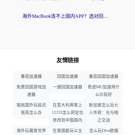
海外MacBook连不上国内APP？选对回国VPN，告别地区限制的烦恼
友情链接
番茄加速器
回国加速器
番茄回国加速器
免费回国游戏加
一键回国加速器
奇迹MU加速用什
速器
么比较好
钢岚国外玩延迟
在意大利用掌上
新加坡怎么玩七
很高怎么办
12333怎么把定位
人传奇：光与暗
修改到中国国内
之交战
海外玩魔兽世界
在美国能玩公主
怎么玩Dive欧服