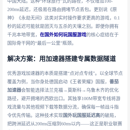
中国大陆。这种“环球旅行”式的路径，不仅增加100-
200ms延迟，还极易在路由拥堵节点丢包。更别说《原
神》《永劫无间》这类对实时操作要求更高的游戏，0.1
秒的延迟可能就是团灭与五杀的天壤之别。即便你拥有
千兆本地带宽，
在国外如何玩国服游戏
的核心症结在于
国际骨干网的“最后一公里”瓶颈。
解决方案：用加速器搭建专属数据隧道
优秀游戏加速器的本质是搭建“点对点专线”。以全球节点
覆盖为例，当你身处德国启动《王者荣耀》国服，
番茄
加速器
会智能选择法兰克福→莫斯科→乌鲁木齐的优化
路径，避开拥堵的西欧出口。其独享100M带宽专线将游
戏流量与其他视频下载等数据分流，确保每一帧战斗指
令优先传输。这种技术实现
国外玩国服延迟高
的破局，
把跨洲延迟从200ms压缩到60ms以内——这正是职业联赛