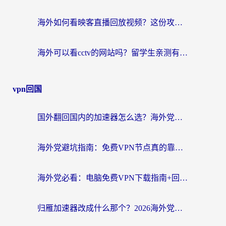
海外如何看映客直播回放视频？这份攻略帮你搞定（附腾讯优酷观看技巧）
海外可以看cctv的网站吗？留学生亲测有效的回国追剧方案
vpn回国
国外翻回国内的加速器怎么选？海外党亲测实用指南，告别地域限制
海外党避坑指南：免费VPN节点真的靠谱吗？教你选对回国加速器无缝访问国内资源
海外党必看：电脑免费VPN下载指南+回国加速器选择全攻略，告别地区限制
归雁加速器改成什么那个？2026海外党回国加速全攻略：告别地区限制，轻松刷剧玩游戏