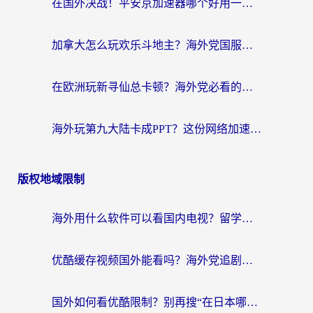
在国外决战！平安京加速器哪个好用一点？老玩家亲测番茄加速器全解析
加拿大怎么玩欢乐斗地主？海外党国服游戏加速终极指南（附绝地求生未来之役300英雄实测）
在欧洲玩新寻仙总卡顿？海外党必看的国服游戏加速全攻略
海外玩第九大陆卡成PPT？这份网络加速指南帮你丝滑上分
版权地域限制
海外用什么软件可以看国内电视？留学生亲测有效的追剧自由指南
优酷缓存视频国外能看吗？海外党追剧看片的终极解决方案来了
国外如何看优酷限制？别再搜“在日本哪个软件可以看中国电视剧”，这篇教你搞定