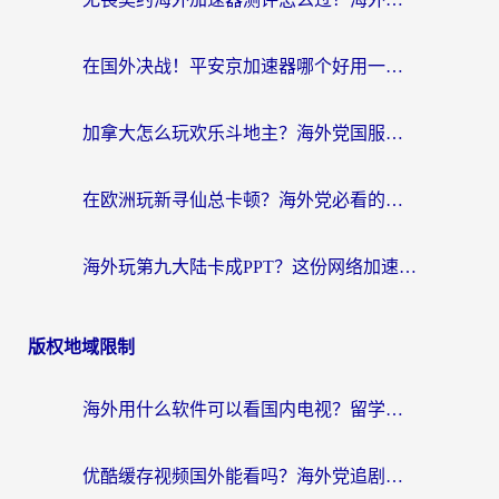
在国外决战！平安京加速器哪个好用一点？老玩家亲测番茄加速器全解析
加拿大怎么玩欢乐斗地主？海外党国服游戏加速终极指南（附绝地求生未来之役300英雄实测）
在欧洲玩新寻仙总卡顿？海外党必看的国服游戏加速全攻略
海外玩第九大陆卡成PPT？这份网络加速指南帮你丝滑上分
版权地域限制
海外用什么软件可以看国内电视？留学生亲测有效的追剧自由指南
优酷缓存视频国外能看吗？海外党追剧看片的终极解决方案来了