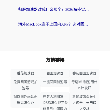
归雁加速器改成什么那个？2026海外党回国加速全攻略：告别地区限制，轻松刷剧玩游戏
海外MacBook连不上国内APP？选对回国VPN，告别地区限制的烦恼
友情链接
番茄加速器
回国加速器
番茄回国加速器
免费回国游戏加
一键回国加速器
奇迹MU加速用什
速器
么比较好
钢岚国外玩延迟
在意大利用掌上
新加坡怎么玩七
很高怎么办
12333怎么把定位
人传奇：光与暗
修改到中国国内
之交战