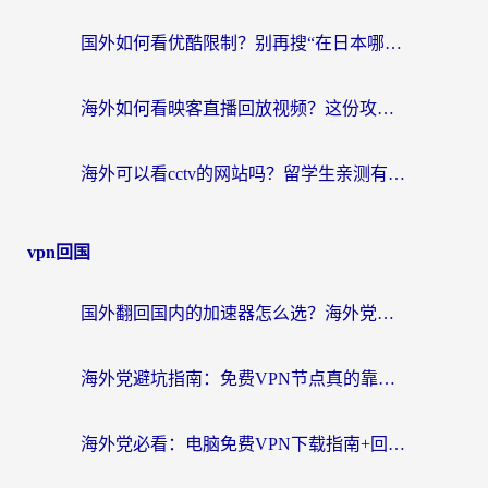
国外如何看优酷限制？别再搜“在日本哪个软件可以看中国电视剧”，这篇教你搞定
海外如何看映客直播回放视频？这份攻略帮你搞定（附腾讯优酷观看技巧）
海外可以看cctv的网站吗？留学生亲测有效的回国追剧方案
vpn回国
国外翻回国内的加速器怎么选？海外党亲测实用指南，告别地域限制
海外党避坑指南：免费VPN节点真的靠谱吗？教你选对回国加速器无缝访问国内资源
海外党必看：电脑免费VPN下载指南+回国加速器选择全攻略，告别地区限制