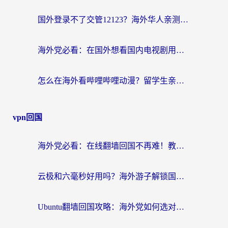
国外登录不了交管12123？海外华人亲测有效的回国加速器选择指南
海外党必看：在国外想看国内电视剧用什么软件？3步解决地域限制
怎么在海外看哔哩哔哩动漫？留学生亲测有效的回国加速方案
vpn回国
海外党必看：在线翻墙回国不再难！教你选对加速器无缝刷国内资源
云极和六毫秒好用吗？海外游子解锁国内资源的真实答案
Ubuntu翻墙回国攻略：海外党如何选对加速器，无缝刷国内剧玩游戏？