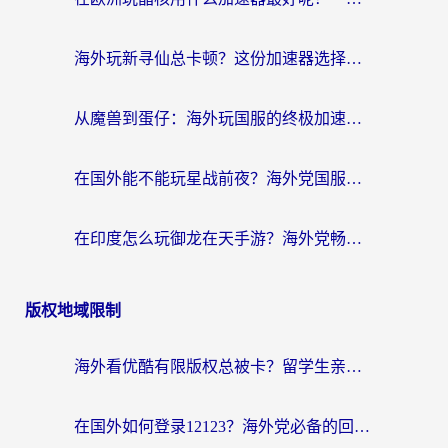
海外玩新寻仙总卡顿？这份加速器选择指南让你秒回国服流畅体验
从魔兽到蛋仔：海外玩国服的终极加速指南，找到你的专属高速通道
在国外能不能玩星战前夜？海外党国服游戏不卡顿的秘密武器在这里
在印度怎么玩御龙在天手游？海外党畅玩国服的终极生存指南
版权地域限制
海外看优酷有限版权总被卡？留学生亲测有效的回国加速器选择指南
在国外如何登录12123？海外党必备的回国加速实用指南