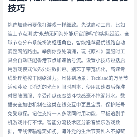
技巧
挑选加速器要像打游戏一样细致。先试启动工具，比如
连上节点测试"永劫无间海外能玩官服吗"的实际延迟。全
球节点分布系统扮演枢纽角色，智能推荐最优线路自动
调整网络路由。举例你身处澳洲，玩《原神》国服时工
具会自动匹配香港节点加速信号流。设置小技巧包括启
用游戏模式优先处理数据包。别忘了带宽优化，高速专
线处理能榨干网络潜力。具体到场景：Techland的万圣节
活动涉及《消逝的光芒》限时副本，使用加速器后你准
时登陆国服，享受南瓜夜魔战斗快感毫不拖泥带水。数
据安全加密机制在这类在线交互中更显宝贵，保护账号
免受窥探。记住支持一人多端同时用功能，平板追剧手
机游戏并行不悖。智能分流技术区分影音娱乐游戏数
据，专线传输稳定如初。海外党的生活节奏乱入不掉链