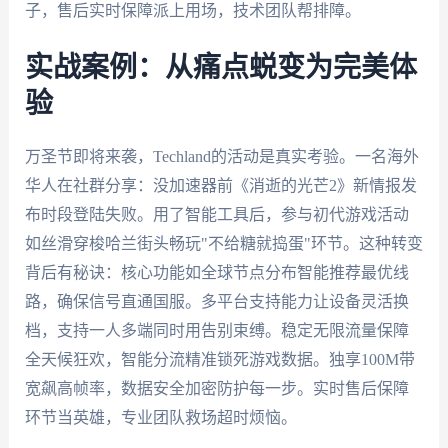
子，售后实时保障派上用场，技术团队帮排障。
实战案例：从痛点蜕变为完美体
验
万圣节即将来袭，Techland的活动是真实考验。一名海外
华人在社群分享：没加速器前《消逝的光芒2》新情报发
布时段登陆失败。用了智能工具后，参与初代游戏活动
如丝滑穿梭哈兰街头畅玩"不给糖就捣蛋"环节。这种转变
背后有秘诀：核心功能如全球节点分布智能推荐最优线
路，确保信号直通国服。多平台支持能力让设备灵活换
档，支持一人多端同时用告别束缚。稳定无限流量保障
全天候狂欢，智能分流精准锁死游戏数据。独享100M带
宽飙高帧率，数据安全加密防护每一步。实时售后保障
环节当英雄，专业团队救场超时烦恼。