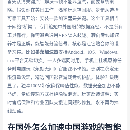
首先认清关键点：解决卡顿不能靠运气，而要系统策
略。假设你在美国工作，渴望玩原神国服。步骤从选择
可靠工具开始：安装一款加速器是关键。这个工具相当
于网络“桥梁”，专门缩短中外国服的数据路径。不是所有
工具都行，你需避免通用VPN误入歧途。转向专线加速
器才是正解，能智能分流信号。核心是让它贴合你的设
备习惯。比如
番茄加速器
支持Android、iOS、Windows、
mac平台无缝切换。一人多端同时用，手机上挂机原神任
务时电脑玩《永劫无间》官服都不卡顿。更别提稳定无
限流量设定，精选回国影音游戏专线护航。体验升级明
显了，独享100M带宽确保峰值性能。数据安全加密不能
马虎，专线传输方式杜绝隐私泄露。玩家反馈证明：实
时售后保障和专业团队支援让问题秒修复，永不再为掉
线烦躁。
在国外怎么加速中国游戏的智能