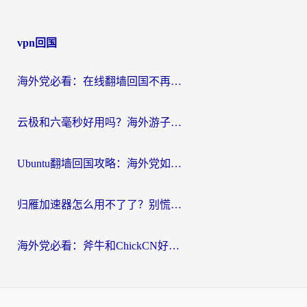
vpn回国
海外党必看：在线翻墙回国不再难！教你选对加速器无缝刷国内资源
云极和六毫秒好用吗？海外游子解锁国内资源的真实答案
Ubuntu翻墙回国攻略：海外党如何选对加速器，无缝刷国内剧玩游戏？
归雁加速器怎么用不了了？别慌，这篇指南教你如何丝滑“回家”
海外党必看：斧牛和ChickCN好用吗？3款热门加速器实测+番茄加速器深度体验