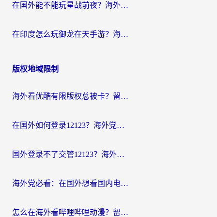
在国外能不能玩星战前夜？海外党国服游戏不卡顿的秘密武器在这里
在印度怎么玩御龙在天手游？海外党畅玩国服的终极生存指南
版权地域限制
海外看优酷有限版权总被卡？留学生亲测有效的回国加速器选择指南
在国外如何登录12123？海外党必备的回国加速实用指南
国外登录不了交管12123？海外华人亲测有效的回国加速器选择指南
海外党必看：在国外想看国内电视剧用什么软件？3步解决地域限制
怎么在海外看哔哩哔哩动漫？留学生亲测有效的回国加速方案