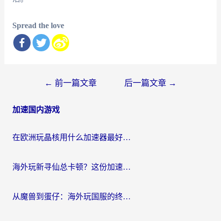
Spread the love
文
←
前一篇文章
后一篇文章
→
章
加速国内游戏
导
航
在欧洲玩晶核用什么加速器最好呢？一个老玩家的真心话
海外玩新寻仙总卡顿？这份加速器选择指南让你秒回国服流畅体验
从魔兽到蛋仔：海外玩国服的终极加速指南，找到你的专属高速通道