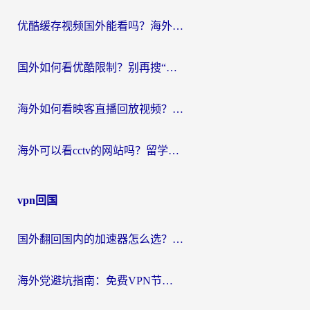
优酷缓存视频国外能看吗？海外党追剧看片的终极解决方案来了
国外如何看优酷限制？别再搜“在日本哪个软件可以看中国电视剧”，这篇教你搞定
海外如何看映客直播回放视频？这份攻略帮你搞定（附腾讯优酷观看技巧）
海外可以看cctv的网站吗？留学生亲测有效的回国追剧方案
vpn回国
国外翻回国内的加速器怎么选？海外党亲测实用指南，告别地域限制
海外党避坑指南：免费VPN节点真的靠谱吗？教你选对回国加速器无缝访问国内资源