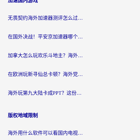
加速国内游戏
导
航
无畏契约海外加速器测评怎么过？海外玩家亲测实用指南（附小众技巧）
在国外决战！平安京加速器哪个好用一点？老玩家亲测番茄加速器全解析
加拿大怎么玩欢乐斗地主？海外党国服游戏加速终极指南（附绝地求生未来之役300英雄实测）
在欧洲玩新寻仙总卡顿？海外党必看的国服游戏加速全攻略
海外玩第九大陆卡成PPT？这份网络加速指南帮你丝滑上分
版权地域限制
海外用什么软件可以看国内电视？留学生亲测有效的追剧自由指南