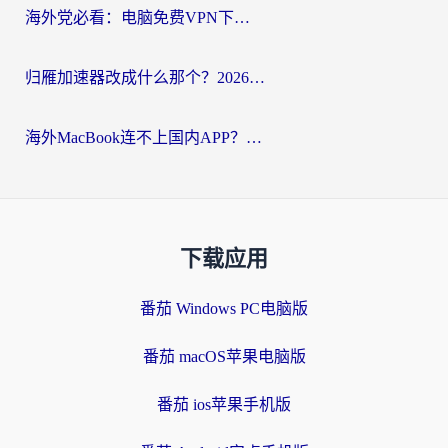
海外党必看：电脑免费VPN下载指南+回国加速器选择全攻略，告别地区限制
归雁加速器改成什么那个？2026海外党回国加速全攻略：告别地区限制，轻松刷剧玩游戏
海外MacBook连不上国内APP？选对回国VPN，告别地区限制的烦恼
下载应用
番茄 Windows PC电脑版
番茄 macOS苹果电脑版
番茄 ios苹果手机版