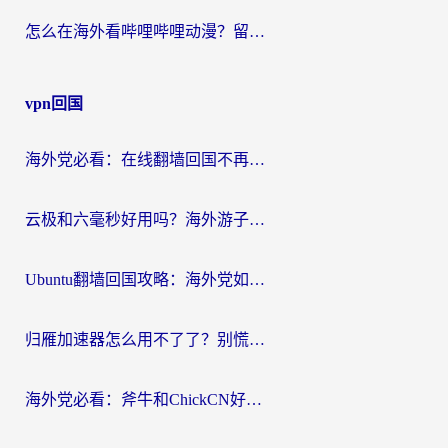
怎么在海外看哔哩哔哩动漫？留学生亲测有效的回国加速方案
vpn回国
海外党必看：在线翻墙回国不再难！教你选对加速器无缝刷国内资源
云极和六毫秒好用吗？海外游子解锁国内资源的真实答案
Ubuntu翻墙回国攻略：海外党如何选对加速器，无缝刷国内剧玩游戏？
归雁加速器怎么用不了了？别慌，这篇指南教你如何丝滑“回家”
海外党必看：斧牛和ChickCN好用吗？3款热门加速器实测+番茄加速器深度体验