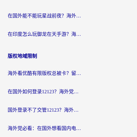
在国外能不能玩星战前夜？海外党国服游戏不卡顿的秘密武器在这里
在印度怎么玩御龙在天手游？海外党畅玩国服的终极生存指南
版权地域限制
海外看优酷有限版权总被卡？留学生亲测有效的回国加速器选择指南
在国外如何登录12123？海外党必备的回国加速实用指南
国外登录不了交管12123？海外华人亲测有效的回国加速器选择指南
海外党必看：在国外想看国内电视剧用什么软件？3步解决地域限制