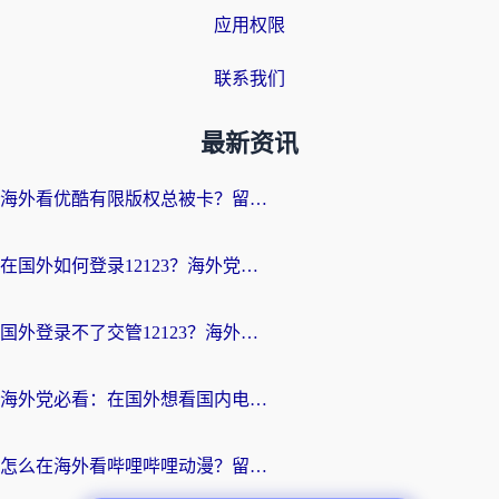
应用权限
联系我们
最新资讯
海外看优酷有限版权总被卡？留学生亲测有效的回国加速器选择指南
在国外如何登录12123？海外党必备的回国加速实用指南
国外登录不了交管12123？海外华人亲测有效的回国加速器选择指南
海外党必看：在国外想看国内电视剧用什么软件？3步解决地域限制
怎么在海外看哔哩哔哩动漫？留学生亲测有效的回国加速方案