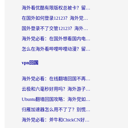
海外看优酷有限版权总被卡？留学生亲测有效的回国加速器选择指南
在国外如何登录12123？海外党必备的回国加速实用指南
国外登录不了交管12123？海外华人亲测有效的回国加速器选择指南
海外党必看：在国外想看国内电视剧用什么软件？3步解决地域限制
怎么在海外看哔哩哔哩动漫？留学生亲测有效的回国加速方案
vpn回国
海外党必看：在线翻墙回国不再难！教你选对加速器无缝刷国内资源
云极和六毫秒好用吗？海外游子解锁国内资源的真实答案
Ubuntu翻墙回国攻略：海外党如何选对加速器，无缝刷国内剧玩游戏？
归雁加速器怎么用不了了？别慌，这篇指南教你如何丝滑“回家”
海外党必看：斧牛和ChickCN好用吗？3款热门加速器实测+番茄加速器深度体验