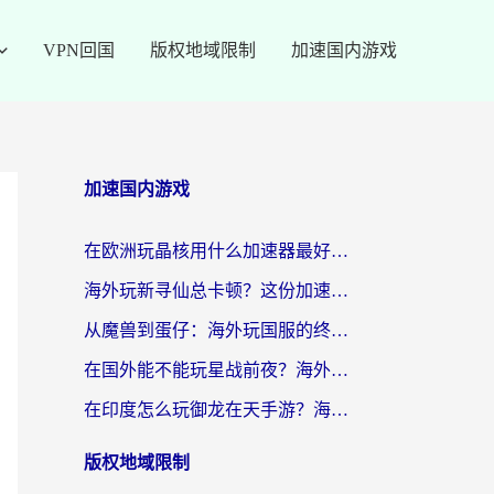
VPN回国
版权地域限制
加速国内游戏
加速国内游戏
在欧洲玩晶核用什么加速器最好呢？一个老玩家的真心话
海外玩新寻仙总卡顿？这份加速器选择指南让你秒回国服流畅体验
从魔兽到蛋仔：海外玩国服的终极加速指南，找到你的专属高速通道
在国外能不能玩星战前夜？海外党国服游戏不卡顿的秘密武器在这里
在印度怎么玩御龙在天手游？海外党畅玩国服的终极生存指南
版权地域限制