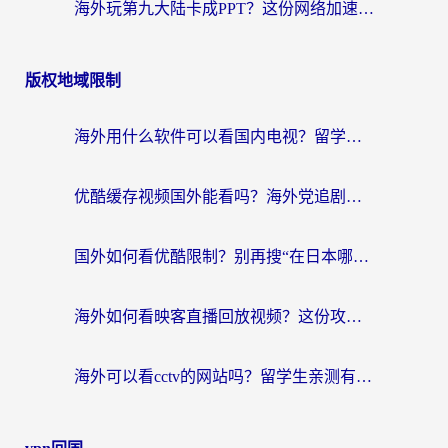
海外玩第九大陆卡成PPT？这份网络加速指南帮你丝滑上分
版权地域限制
海外用什么软件可以看国内电视？留学生亲测有效的追剧自由指南
优酷缓存视频国外能看吗？海外党追剧看片的终极解决方案来了
国外如何看优酷限制？别再搜“在日本哪个软件可以看中国电视剧”，这篇教你搞定
海外如何看映客直播回放视频？这份攻略帮你搞定（附腾讯优酷观看技巧）
海外可以看cctv的网站吗？留学生亲测有效的回国追剧方案