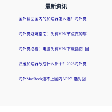
最新资讯
国外翻回国内的加速器怎么选？海外党亲测实用指南，告别地域限制
海外党避坑指南：免费VPN节点真的靠谱吗？教你选对回国加速器无缝访问国内资源
海外党必看：电脑免费VPN下载指南+回国加速器选择全攻略，告别地区限制
归雁加速器改成什么那个？2026海外党回国加速全攻略：告别地区限制，轻松刷剧玩游戏
海外MacBook连不上国内APP？选对回国VPN，告别地区限制的烦恼