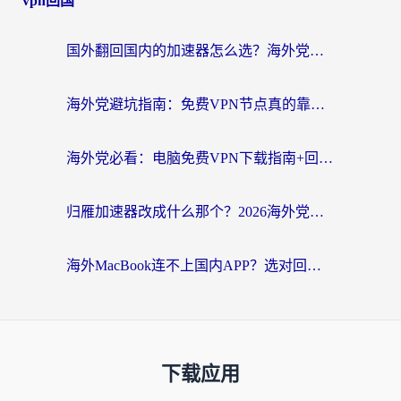
vpn回国
国外翻回国内的加速器怎么选？海外党亲测实用指南，告别地域限制
海外党避坑指南：免费VPN节点真的靠谱吗？教你选对回国加速器无缝访问国内资源
海外党必看：电脑免费VPN下载指南+回国加速器选择全攻略，告别地区限制
归雁加速器改成什么那个？2026海外党回国加速全攻略：告别地区限制，轻松刷剧玩游戏
海外MacBook连不上国内APP？选对回国VPN，告别地区限制的烦恼
下载应用