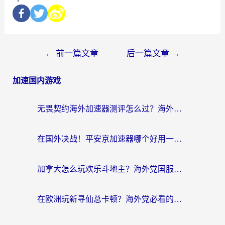
←
前一篇文章
后一篇文章
→
加速国内游戏
无畏契约海外加速器测评怎么过？海外玩家亲测实用指南（附小众技巧）
在国外决战！平安京加速器哪个好用一点？老玩家亲测番茄加速器全解析
加拿大怎么玩欢乐斗地主？海外党国服游戏加速终极指南（附绝地求生未来之役300英雄实测）
在欧洲玩新寻仙总卡顿？海外党必看的国服游戏加速全攻略