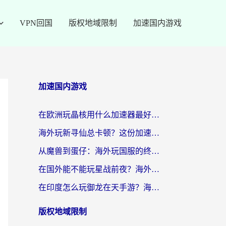
VPN回国
版权地域限制
加速国内游戏
加速国内游戏
在欧洲玩晶核用什么加速器最好呢？一个老玩家的真心话
海外玩新寻仙总卡顿？这份加速器选择指南让你秒回国服流畅体验
从魔兽到蛋仔：海外玩国服的终极加速指南，找到你的专属高速通道
在国外能不能玩星战前夜？海外党国服游戏不卡顿的秘密武器在这里
在印度怎么玩御龙在天手游？海外党畅玩国服的终极生存指南
版权地域限制