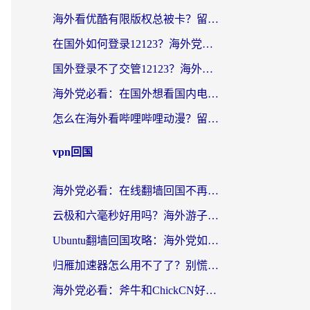
海外看优酷有限版权总被卡？留学生亲测有效的回国加速器选择指南
在国外如何登录12123？海外党必备的回国加速实用指南
国外登录不了交管12123？海外华人亲测有效的回国加速器选择指南
海外党必看：在国外想看国内电视剧用什么软件？3步解决地域限制
怎么在海外看哔哩哔哩动漫？留学生亲测有效的回国加速方案
vpn回国
海外党必看：在线翻墙回国不再难！教你选对加速器无缝刷国内资源
云极和六毫秒好用吗？海外游子解锁国内资源的真实答案
Ubuntu翻墙回国攻略：海外党如何选对加速器，无缝刷国内剧玩游戏？
归雁加速器怎么用不了了？别慌，这篇指南教你如何丝滑“回家”
海外党必看：斧牛和ChickCN好用吗？3款热门加速器实测+番茄加速器深度体验