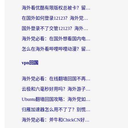
海外看优酷有限版权总被卡？留学生亲测有效的回国加速器选择指南
在国外如何登录12123？海外党必备的回国加速实用指南
国外登录不了交管12123？海外华人亲测有效的回国加速器选择指南
海外党必看：在国外想看国内电视剧用什么软件？3步解决地域限制
怎么在海外看哔哩哔哩动漫？留学生亲测有效的回国加速方案
vpn回国
海外党必看：在线翻墙回国不再难！教你选对加速器无缝刷国内资源
云极和六毫秒好用吗？海外游子解锁国内资源的真实答案
Ubuntu翻墙回国攻略：海外党如何选对加速器，无缝刷国内剧玩游戏？
归雁加速器怎么用不了了？别慌，这篇指南教你如何丝滑“回家”
海外党必看：斧牛和ChickCN好用吗？3款热门加速器实测+番茄加速器深度体验