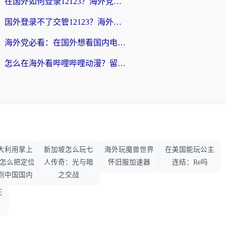
在国外如何登录12123？海外党必备的回国加速实用指南
国外登录不了交管12123？海外华人亲测有效的回国加速器选择指南
海外党必看：在国外想看国内电视剧用什么软件？3步解决地域限制
怎么在海外看哔哩哔哩动漫？留学生亲测有效的回国加速方案
大利用掌上
新加坡怎么玩七
海外玩魔兽世界
在美国能玩公主
33怎么把定位
人传奇：光与暗
怀旧服加速器
连结：Re吗
到中国国内
之交战
王