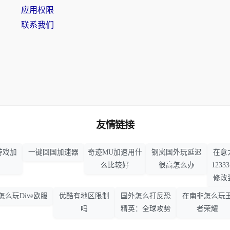
应用权限
联系我们
友情链接
游戏加
一键回国加速器
奇迹MU加速用什
钢岚国外玩延迟
在意
么比较好
很高怎么办
123
修改
怎么玩Dive欧服
优酷有地区限制
国外怎么打反恐
在南非怎么玩
吗
精英：全球攻势
者荣耀