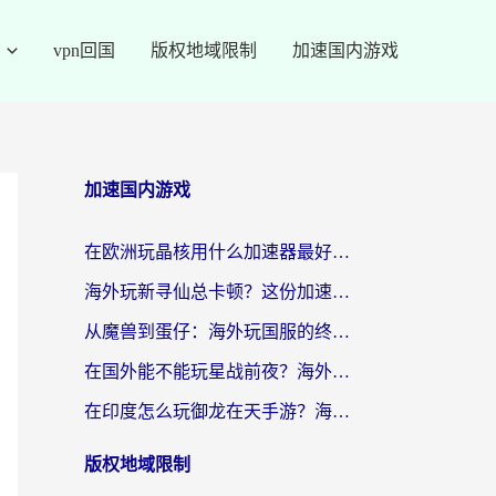
vpn回国
版权地域限制
加速国内游戏
加速国内游戏
在欧洲玩晶核用什么加速器最好呢？一个老玩家的真心话
海外玩新寻仙总卡顿？这份加速器选择指南让你秒回国服流畅体验
从魔兽到蛋仔：海外玩国服的终极加速指南，找到你的专属高速通道
在国外能不能玩星战前夜？海外党国服游戏不卡顿的秘密武器在这里
在印度怎么玩御龙在天手游？海外党畅玩国服的终极生存指南
版权地域限制