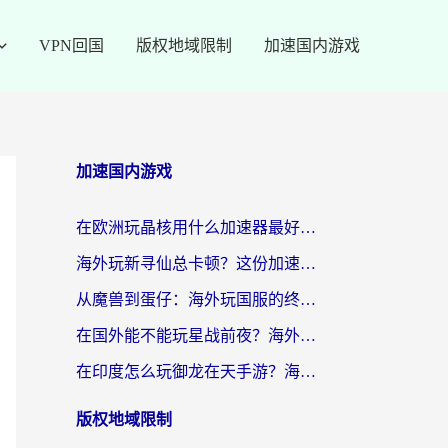
VPN回国
版权地域限制
加速国内游戏
加速国内游戏
在欧洲玩晶核用什么加速器最好呢？一个老玩家的真心话
海外玩新寻仙总卡顿？这份加速器选择指南让你秒回国服流畅体验
从魔兽到蛋仔：海外玩国服的终极加速指南，找到你的专属高速通道
在国外能不能玩星战前夜？海外党国服游戏不卡顿的秘密武器在这里
在印度怎么玩御龙在天手游？海外党畅玩国服的终极生存指南
版权地域限制