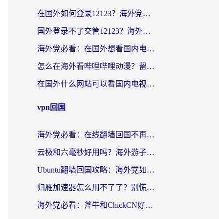
在国外如何登录12123？海外党必备的回国加速实用指南
国外登录不了交管12123？海外华人亲测有效的回国加速器选择指南
海外党必看：在国外想看国内电视剧用什么软件？3步解决地域限制
怎么在海外看哔哩哔哩动漫？留学生亲测有效的回国加速方案
在国外什么网站可以看国内电视剧？留学生亲测的追剧自由指南
vpn回国
海外党必看：在线翻墙回国不再难！教你选对加速器无缝刷国内资源
云极和六毫秒好用吗？海外游子解锁国内资源的真实答案
Ubuntu翻墙回国攻略：海外党如何选对加速器，无缝刷国内剧玩游戏？
归雁加速器怎么用不了了？别慌，这篇指南教你如何丝滑“回家”
海外党必看：斧牛和ChickCN好用吗？3款热门加速器实测+番茄加速器深度体验