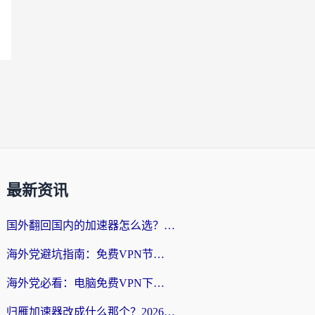
最新资讯
国外翻回国内的加速器怎么选？海外党亲测实用指南，告别地域限制
海外党避坑指南：免费VPN节点真的靠谱吗？教你选对回国加速器无缝访问国内资源
海外党必看：电脑免费VPN下载指南+回国加速器选择全攻略，告别地区限制
归雁加速器改成什么那个？2026海外党回国加速全攻略：告别地区限制，轻松刷剧玩游戏