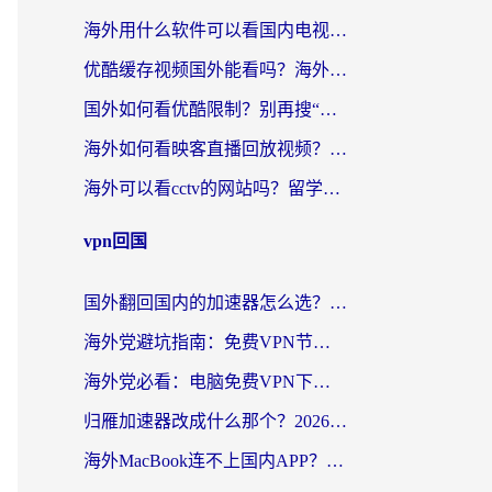
海外用什么软件可以看国内电视？留学生亲测有效的追剧自由指南
优酷缓存视频国外能看吗？海外党追剧看片的终极解决方案来了
国外如何看优酷限制？别再搜“在日本哪个软件可以看中国电视剧”，这篇教你搞定
海外如何看映客直播回放视频？这份攻略帮你搞定（附腾讯优酷观看技巧）
海外可以看cctv的网站吗？留学生亲测有效的回国追剧方案
vpn回国
国外翻回国内的加速器怎么选？海外党亲测实用指南，告别地域限制
海外党避坑指南：免费VPN节点真的靠谱吗？教你选对回国加速器无缝访问国内资源
海外党必看：电脑免费VPN下载指南+回国加速器选择全攻略，告别地区限制
归雁加速器改成什么那个？2026海外党回国加速全攻略：告别地区限制，轻松刷剧玩游戏
海外MacBook连不上国内APP？选对回国VPN，告别地区限制的烦恼