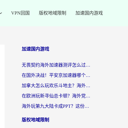
VPN回国
版权地域限制
加速国内游戏
加速国内游戏
无畏契约海外加速器测评怎么过？海外玩家亲测实用指南（附小众技巧）
在国外决战！平安京加速器哪个好用一点？老玩家亲测番茄加速器全解析
加拿大怎么玩欢乐斗地主？海外党国服游戏加速终极指南（附绝地求生未来之役300英雄实测）
在欧洲玩新寻仙总卡顿？海外党必看的国服游戏加速全攻略
海外玩第九大陆卡成PPT？这份网络加速指南帮你丝滑上分
版权地域限制