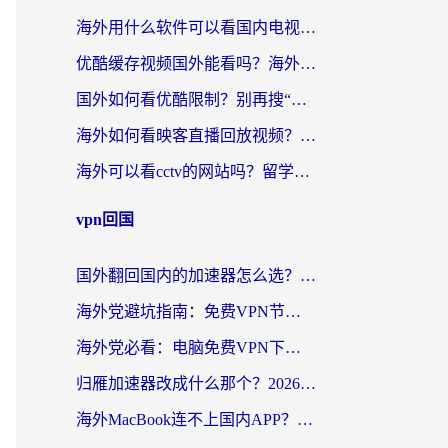
海外用什么软件可以看国内电视？留学生亲测有效的追剧自由指南
优酷缓存视频国外能看吗？海外党追剧看片的终极解决方案来了
国外如何看优酷限制？别再搜“在日本哪个软件可以看中国电视剧”，这篇教你搞定
海外如何看映客直播回放视频？这份攻略帮你搞定（附腾讯优酷观看技巧）
海外可以看cctv的网站吗？留学生亲测有效的回国追剧方案
vpn回国
国外翻回国内的加速器怎么选？海外党亲测实用指南，告别地域限制
海外党避坑指南：免费VPN节点真的靠谱吗？教你选对回国加速器无缝访问国内资源
海外党必看：电脑免费VPN下载指南+回国加速器选择全攻略，告别地区限制
归雁加速器改成什么那个？2026海外党回国加速全攻略：告别地区限制，轻松刷剧玩游戏
海外MacBook连不上国内APP？选对回国VPN，告别地区限制的烦恼