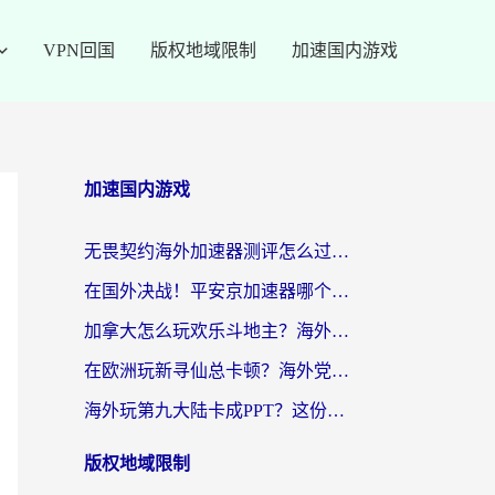
VPN回国
版权地域限制
加速国内游戏
加速国内游戏
无畏契约海外加速器测评怎么过？海外玩家亲测实用指南（附小众技巧）
在国外决战！平安京加速器哪个好用一点？老玩家亲测番茄加速器全解析
加拿大怎么玩欢乐斗地主？海外党国服游戏加速终极指南（附绝地求生未来之役300英雄实测）
在欧洲玩新寻仙总卡顿？海外党必看的国服游戏加速全攻略
海外玩第九大陆卡成PPT？这份网络加速指南帮你丝滑上分
版权地域限制