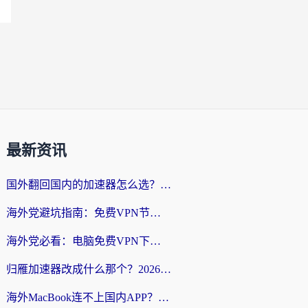
最新资讯
国外翻回国内的加速器怎么选？海外党亲测实用指南，告别地域限制
海外党避坑指南：免费VPN节点真的靠谱吗？教你选对回国加速器无缝访问国内资源
海外党必看：电脑免费VPN下载指南+回国加速器选择全攻略，告别地区限制
归雁加速器改成什么那个？2026海外党回国加速全攻略：告别地区限制，轻松刷剧玩游戏
海外MacBook连不上国内APP？选对回国VPN，告别地区限制的烦恼