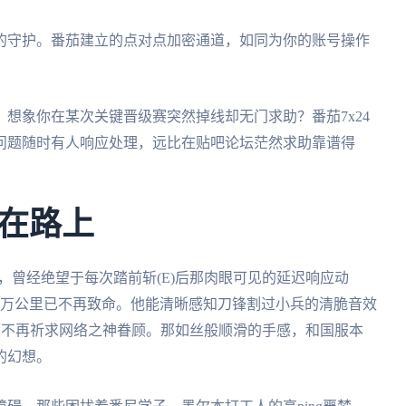
的守护。番茄建立的点对点加密通道，如同为你的账号操作
。
想象你在某次关键晋级赛突然掉线却无门求助？番茄7x24
问题随时有人响应处理，远比在贴吧论坛茫然求助靠谱得
在路上
索，曾经绝望于每次踏前斩(E)后那肉眼可见的延迟响应动
1万公里已不再致命。他能清晰感知刀锋割过小兵的清脆音效
作而不再祈求网络之神眷顾。那如丝般顺滑的手感，和国服本
的幻想。