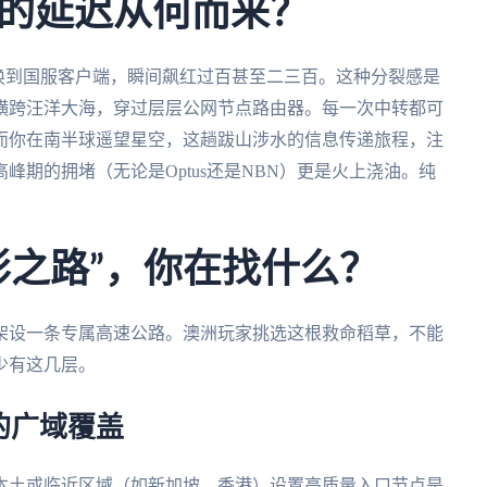
的延迟从何而来？
切换到国服客户端，瞬间飙红过百甚至二三百。这种分裂感是
横跨汪洋大海，穿过层层公网节点路由器。每一次中转都可
而你在南半球遥望星空，这趟跋山涉水的信息传递旅程，注
期的拥堵（无论是Optus还是NBN）更是火上浇油。纯
影之路”，你在找什么？
架设一条专属高速公路。澳洲玩家挑选这根救命稻草，不能
少有这几层。
的广域覆盖
本土或临近区域（如新加坡、香港）设置高质量入口节点是