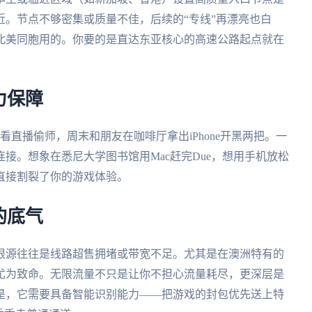
。节点不够密集或质量不佳，后续的“专线”再漂亮也白
北美同胞用的。你要的是直达东亚核心的高速公路起点就在
力保障
ad看直播偷师，周末和朋友在咖啡厅拿出iPhone开黑两把。一
接。想象在悉尼大学图书馆用Mac赶完Due，想用手机放松
直接割裂了你的游戏体验。
的底气
根源往往是线路超售拥堵或带宽不足。尤其是在澳洲特有的
尤为致命。无限流量不只是让你不担心流量耗尽，更深层是
是，它需要具备智能识别能力——把游戏的封包优先送上特