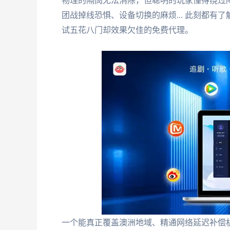
物理的隔阂无法消除，但聪明的玩家懂得绕过障
团战掉线恐惧、设备切换的麻烦... 此刻都
试五花八门却效果欠佳的免费代理。
一个能真正覆盖澳洲地域、精通网络延迟补偿