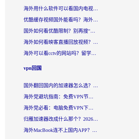
海外用什么软件可以看国内电视？留学生亲测有效的追剧自由指南
优酷缓存视频国外能看吗？海外党追剧看片的终极解决方案来了
国外如何看优酷限制？别再搜“在日本哪个软件可以看中国电视剧”，这篇教你搞定
海外如何看映客直播回放视频？这份攻略帮你搞定（附腾讯优酷观看技巧）
海外可以看cctv的网站吗？留学生亲测有效的回国追剧方案
vpn回国
国外翻回国内的加速器怎么选？海外党亲测实用指南，告别地域限制
海外党避坑指南：免费VPN节点真的靠谱吗？教你选对回国加速器无缝访问国内资源
海外党必看：电脑免费VPN下载指南+回国加速器选择全攻略，告别地区限制
归雁加速器改成什么那个？2026海外党回国加速全攻略：告别地区限制，轻松刷剧玩游戏
海外MacBook连不上国内APP？选对回国VPN，告别地区限制的烦恼