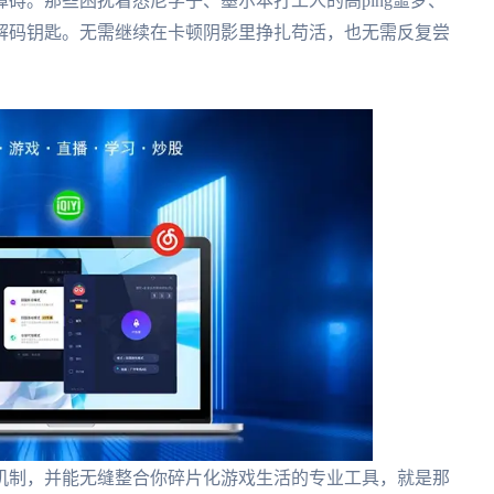
碍。那些困扰着悉尼学子、墨尔本打工人的高ping噩梦、
有了解码钥匙。无需继续在卡顿阴影里挣扎苟活，也无需反复尝
机制，并能无缝整合你碎片化游戏生活的专业工具，就是那