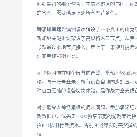
回到最初的那个深夜，在猫本城区的书房，面
的答案，需要满足上述所有严苛条件。
番茄加速器
为澳洲玩家铺设了一条真正的电竞
新加坡关键枢纽架设了高规格入口节点，从第一跳
号就通过本地节点接入，走上了一条避开拥堵
远非单纯VPN可比。
无论你习惯在哪个屏幕前奋战，番茄为Windows笔
端。同一账号登录，所有设备自动同步配置。从
种自由无缝的设备切换体验，是你战力全天候
对于最令人神经紧绷的拥塞问题，番茄承诺稳
戏数据包，优先走100M独享带宽的游戏专用
招E-R依旧行云流水。告别团战爆发时突然掉
权。