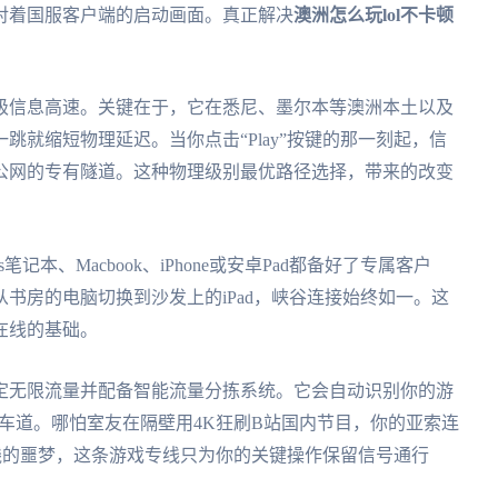
对着国服客户端的启动画面。真正解决
澳洲怎么玩lol不卡顿
级信息高速。关键在于，它在悉尼、墨尔本等澳洲本土以及
就缩短物理延迟。当你点击“Play”按键的那一刻起，信
公网的专有隧道。这种物理级别最优路径选择，带来的改变
记本、Macbook、iPhone或安卓Pad都备好了专属客户
书房的电脑切换到沙发上的iPad，峡谷连接始终如一。这
在线的基础。
定无限流量并配备智能流量分拣系统。它会自动识别你的游
快车道。哪怕室友在隔壁用4K狂刷B站国内节目，你的亚索连
线的噩梦，这条游戏专线只为你的关键操作保留信号通行