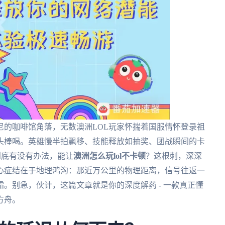
尼的咖啡馆角落，无数澳洲LOL玩家怀揣着国服情怀登录祖
头棒喝。英雄慢半拍飘移、技能释放如抽奖、团战瞬间的卡
：到底有没有办法，能让
澳洲怎么玩lol不卡顿
？这根刺，深深
心症结在于地理鸿沟：那近万公里的物理距离，信号往返一
。别急，伙计，这篇文章就是你的深度解药 - 一款真正懂
方舟。