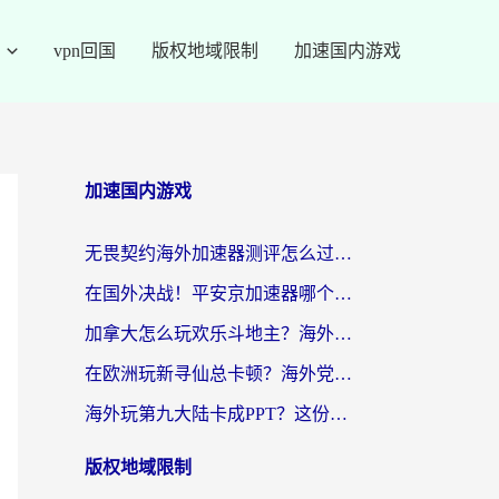
vpn回国
版权地域限制
加速国内游戏
加速国内游戏
无畏契约海外加速器测评怎么过？海外玩家亲测实用指南（附小众技巧）
在国外决战！平安京加速器哪个好用一点？老玩家亲测番茄加速器全解析
加拿大怎么玩欢乐斗地主？海外党国服游戏加速终极指南（附绝地求生未来之役300英雄实测）
在欧洲玩新寻仙总卡顿？海外党必看的国服游戏加速全攻略
海外玩第九大陆卡成PPT？这份网络加速指南帮你丝滑上分
版权地域限制