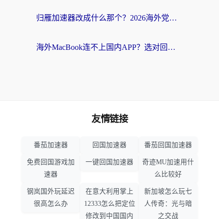
归雁加速器改成什么那个？2026海外党回国加速全攻略：告别地区限制，轻松刷剧玩游戏
海外MacBook连不上国内APP？选对回国VPN，告别地区限制的烦恼
友情链接
番茄加速器
回国加速器
番茄回国加速器
免费回国游戏加
一键回国加速器
奇迹MU加速用什
速器
么比较好
钢岚国外玩延迟
在意大利用掌上
新加坡怎么玩七
很高怎么办
12333怎么把定位
人传奇：光与暗
修改到中国国内
之交战