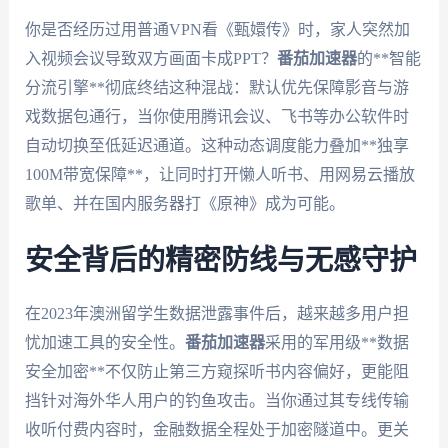
你是否经历过用普通VPN看《甄嬛传》时，家人突然加
入视频会议导致双方画面卡成PPT？
番茄加速器
的**智能
分流引擎**彻底终结这种混战：默认优先保障影音与游
戏数据包通行，当你使用腾讯会议、飞书等办公软件时
自动切换至低延迟通道。这种动态调度能力叠加**独享
100M带宽保障**，让同时打开懒人听书、用网易云播放
歌单、并在国内服务器打《原神》成为可能。
安全背后的精密防线与无感守护
在2023年澳洲留学生数据泄露事件后，越来越多用户担
忧加速工具的安全性。
番茄加速器
采用的军用级**数据
安全加密**不仅防止第三方窥探听书内容偏好，更能阻
挡针对海外华人用户的钓鱼攻击。当你通过其专线传输
收听付费内容时，金融数据全程处于加密隧道中。更关