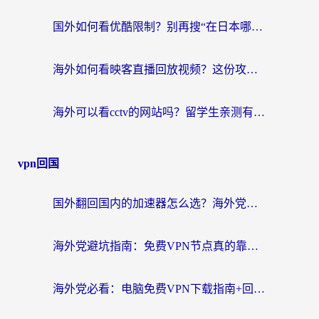
国外如何看优酷限制？别再搜“在日本哪个软件可以看中国电视剧”，这篇教你搞定
海外如何看映客直播回放视频？这份攻略帮你搞定（附腾讯优酷观看技巧）
海外可以看cctv的网站吗？留学生亲测有效的回国追剧方案
vpn回国
国外翻回国内的加速器怎么选？海外党亲测实用指南，告别地域限制
海外党避坑指南：免费VPN节点真的靠谱吗？教你选对回国加速器无缝访问国内资源
海外党必看：电脑免费VPN下载指南+回国加速器选择全攻略，告别地区限制