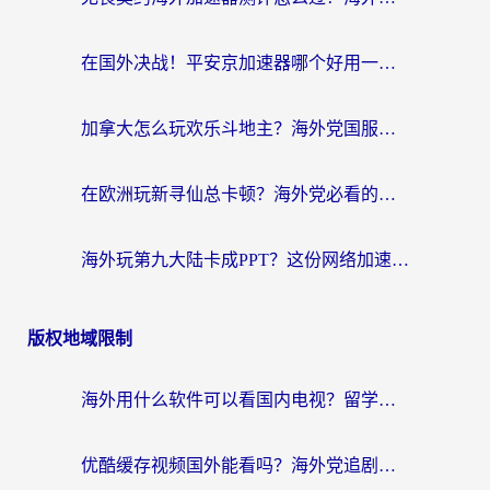
在国外决战！平安京加速器哪个好用一点？老玩家亲测番茄加速器全解析
加拿大怎么玩欢乐斗地主？海外党国服游戏加速终极指南（附绝地求生未来之役300英雄实测）
在欧洲玩新寻仙总卡顿？海外党必看的国服游戏加速全攻略
海外玩第九大陆卡成PPT？这份网络加速指南帮你丝滑上分
版权地域限制
海外用什么软件可以看国内电视？留学生亲测有效的追剧自由指南
优酷缓存视频国外能看吗？海外党追剧看片的终极解决方案来了