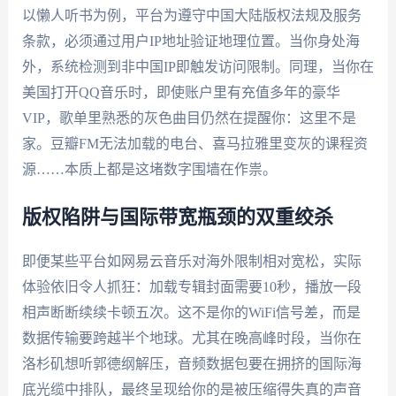
以懒人听书为例，平台为遵守中国大陆版权法规及服务
条款，必须通过用户IP地址验证地理位置。当你身处海
外，系统检测到非中国IP即触发访问限制。同理，当你在
美国打开QQ音乐时，即使账户里有充值多年的豪华
VIP，歌单里熟悉的灰色曲目仍然在提醒你：这里不是
家。豆瓣FM无法加载的电台、喜马拉雅里变灰的课程资
源……本质上都是这堵数字围墙在作祟。
版权陷阱与国际带宽瓶颈的双重绞杀
即便某些平台如网易云音乐对海外限制相对宽松，实际
体验依旧令人抓狂：加载专辑封面需要10秒，播放一段
相声断断续续卡顿五次。这不是你的WiFi信号差，而是
数据传输要跨越半个地球。尤其在晚高峰时段，当你在
洛杉矶想听郭德纲解压，音频数据包要在拥挤的国际海
底光缆中排队，最终呈现给你的是被压缩得失真的声音