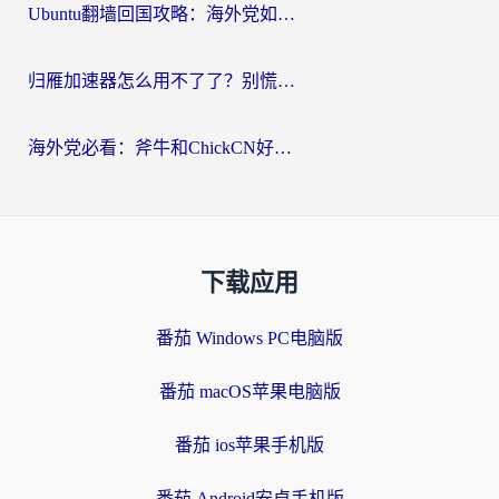
Ubuntu翻墙回国攻略：海外党如何选对加速器，无缝刷国内剧玩游戏？
归雁加速器怎么用不了了？别慌，这篇指南教你如何丝滑“回家”
海外党必看：斧牛和ChickCN好用吗？3款热门加速器实测+番茄加速器深度体验
下载应用
番茄 Windows PC电脑版
番茄 macOS苹果电脑版
番茄 ios苹果手机版
番茄 Android安卓手机版