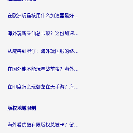
航
在欧洲玩晶核用什么加速器最好呢？一个老玩家的真心话
海外玩新寻仙总卡顿？这份加速器选择指南让你秒回国服流畅体验
从魔兽到蛋仔：海外玩国服的终极加速指南，找到你的专属高速通道
在国外能不能玩星战前夜？海外党国服游戏不卡顿的秘密武器在这里
在印度怎么玩御龙在天手游？海外党畅玩国服的终极生存指南
版权地域限制
海外看优酷有限版权总被卡？留学生亲测有效的回国加速器选择指南