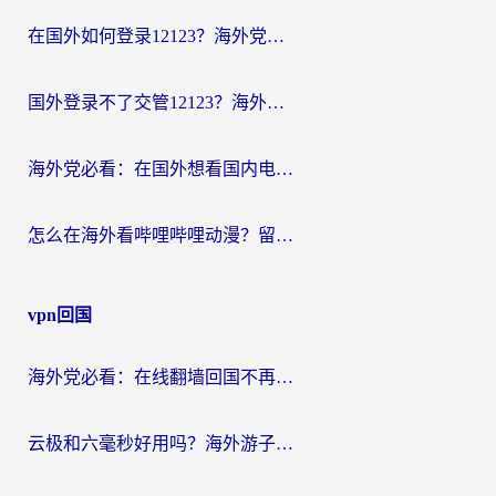
在国外如何登录12123？海外党必备的回国加速实用指南
国外登录不了交管12123？海外华人亲测有效的回国加速器选择指南
海外党必看：在国外想看国内电视剧用什么软件？3步解决地域限制
怎么在海外看哔哩哔哩动漫？留学生亲测有效的回国加速方案
vpn回国
海外党必看：在线翻墙回国不再难！教你选对加速器无缝刷国内资源
云极和六毫秒好用吗？海外游子解锁国内资源的真实答案