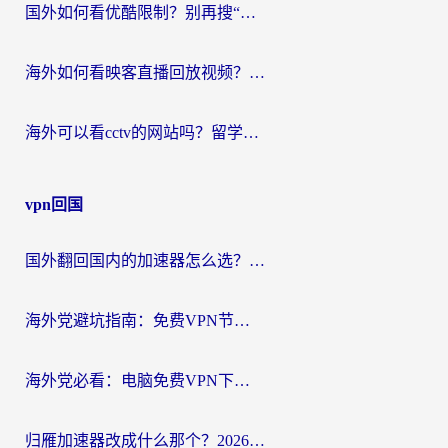
国外如何看优酷限制？别再搜“在日本哪个软件可以看中国电视剧”，这篇教你搞定
海外如何看映客直播回放视频？这份攻略帮你搞定（附腾讯优酷观看技巧）
海外可以看cctv的网站吗？留学生亲测有效的回国追剧方案
vpn回国
国外翻回国内的加速器怎么选？海外党亲测实用指南，告别地域限制
海外党避坑指南：免费VPN节点真的靠谱吗？教你选对回国加速器无缝访问国内资源
海外党必看：电脑免费VPN下载指南+回国加速器选择全攻略，告别地区限制
归雁加速器改成什么那个？2026海外党回国加速全攻略：告别地区限制，轻松刷剧玩游戏