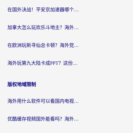
在国外决战！平安京加速器哪个好用一点？老玩家亲测番茄加速器全解析
加拿大怎么玩欢乐斗地主？海外党国服游戏加速终极指南（附绝地求生未来之役300英雄实测）
在欧洲玩新寻仙总卡顿？海外党必看的国服游戏加速全攻略
海外玩第九大陆卡成PPT？这份网络加速指南帮你丝滑上分
版权地域限制
海外用什么软件可以看国内电视？留学生亲测有效的追剧自由指南
优酷缓存视频国外能看吗？海外党追剧看片的终极解决方案来了