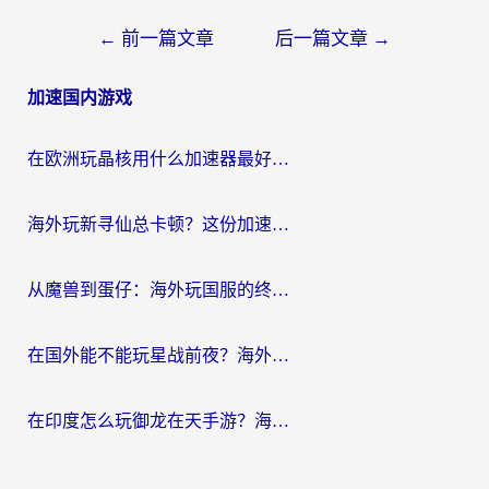
文
←
前一篇文章
后一篇文章
→
章
加速国内游戏
导
航
在欧洲玩晶核用什么加速器最好呢？一个老玩家的真心话
海外玩新寻仙总卡顿？这份加速器选择指南让你秒回国服流畅体验
从魔兽到蛋仔：海外玩国服的终极加速指南，找到你的专属高速通道
在国外能不能玩星战前夜？海外党国服游戏不卡顿的秘密武器在这里
在印度怎么玩御龙在天手游？海外党畅玩国服的终极生存指南