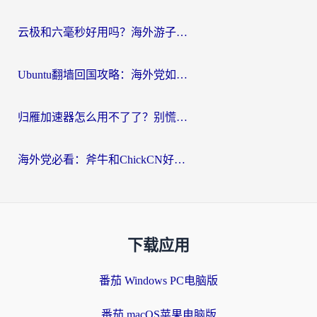
云极和六毫秒好用吗？海外游子解锁国内资源的真实答案
Ubuntu翻墙回国攻略：海外党如何选对加速器，无缝刷国内剧玩游戏？
归雁加速器怎么用不了了？别慌，这篇指南教你如何丝滑“回家”
海外党必看：斧牛和ChickCN好用吗？3款热门加速器实测+番茄加速器深度体验
下载应用
番茄 Windows PC电脑版
番茄 macOS苹果电脑版