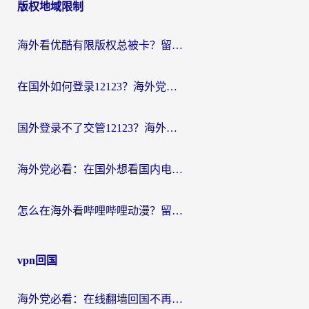
版权地域限制
海外看优酷有限版权总被卡？留学生亲测有效的回国加速器选择指南
在国外如何登录12123？海外党必备的回国加速实用指南
国外登录不了交管12123？海外华人亲测有效的回国加速器选择指南
海外党必看：在国外想看国内电视剧用什么软件？3步解决地域限制
怎么在海外看哔哩哔哩动漫？留学生亲测有效的回国加速方案
vpn回国
海外党必看：在线翻墙回国不再难！教你选对加速器无缝刷国内资源