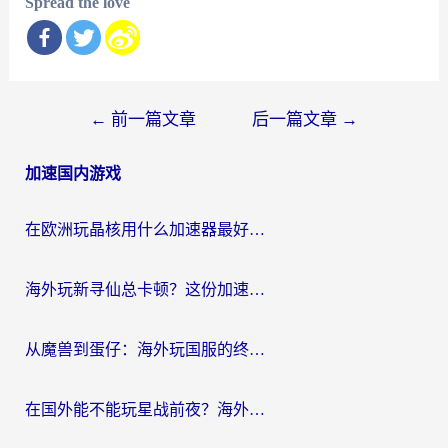
Spread the love
文
←
前一篇文章
后一篇文章
→
章
加速国内游戏
导
航
在欧洲玩晶核用什么加速器最好呢？一个老玩家的真心话
海外玩新寻仙总卡顿？这份加速器选择指南让你秒回国服流畅体验
从魔兽到蛋仔：海外玩国服的终极加速指南，找到你的专属高速通道
在国外能不能玩星战前夜？海外党国服游戏不卡顿的秘密武器在这里