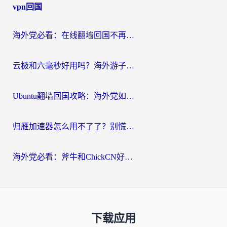
vpn回国
海外党必看：在线翻墙回国不再难！教你选对加速器无缝刷国内资源
云极和六毫秒好用吗？海外游子解锁国内资源的真实答案
Ubuntu翻墙回国攻略：海外党如何选对加速器，无缝刷国内剧玩游戏？
归雁加速器怎么用不了了？别慌，这篇指南教你如何丝滑“回家”
海外党必看：斧牛和ChickCN好用吗？3款热门加速器实测+番茄加速器深度体验
下载应用