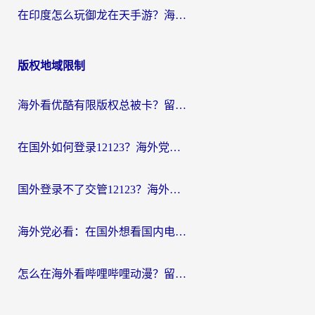
在印度怎么玩御龙在天手游？海外党畅玩国服的终极生存指南
版权地域限制
海外看优酷有限版权总被卡？留学生亲测有效的回国加速器选择指南
在国外如何登录12123？海外党必备的回国加速实用指南
国外登录不了交管12123？海外华人亲测有效的回国加速器选择指南
海外党必看：在国外想看国内电视剧用什么软件？3步解决地域限制
怎么在海外看哔哩哔哩动漫？留学生亲测有效的回国加速方案