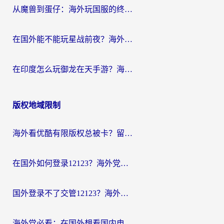
从魔兽到蛋仔：海外玩国服的终极加速指南，找到你的专属高速通道
在国外能不能玩星战前夜？海外党国服游戏不卡顿的秘密武器在这里
在印度怎么玩御龙在天手游？海外党畅玩国服的终极生存指南
版权地域限制
海外看优酷有限版权总被卡？留学生亲测有效的回国加速器选择指南
在国外如何登录12123？海外党必备的回国加速实用指南
国外登录不了交管12123？海外华人亲测有效的回国加速器选择指南
海外党必看：在国外想看国内电视剧用什么软件？3步解决地域限制