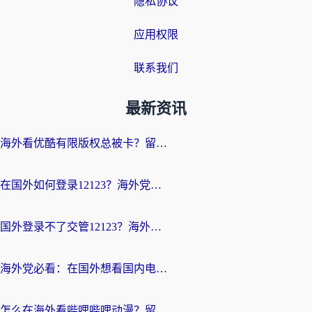
隐私协议
应用权限
联系我们
最新资讯
海外看优酷有限版权总被卡？留学生亲测有效的回国加速器选择指南
在国外如何登录12123？海外党必备的回国加速实用指南
国外登录不了交管12123？海外华人亲测有效的回国加速器选择指南
海外党必看：在国外想看国内电视剧用什么软件？3步解决地域限制
怎么在海外看哔哩哔哩动漫？留学生亲测有效的回国加速方案