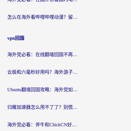
怎么在海外看哔哩哔哩动漫？留学生亲测有效的回国加速方案
vpn回国
海外党必看：在线翻墙回国不再难！教你选对加速器无缝刷国内资源
云极和六毫秒好用吗？海外游子解锁国内资源的真实答案
Ubuntu翻墙回国攻略：海外党如何选对加速器，无缝刷国内剧玩游戏？
归雁加速器怎么用不了了？别慌，这篇指南教你如何丝滑“回家”
海外党必看：斧牛和ChickCN好用吗？3款热门加速器实测+番茄加速器深度体验