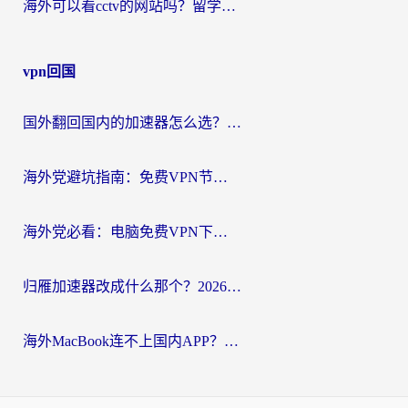
海外可以看cctv的网站吗？留学生亲测有效的回国追剧方案
vpn回国
国外翻回国内的加速器怎么选？海外党亲测实用指南，告别地域限制
海外党避坑指南：免费VPN节点真的靠谱吗？教你选对回国加速器无缝访问国内资源
海外党必看：电脑免费VPN下载指南+回国加速器选择全攻略，告别地区限制
归雁加速器改成什么那个？2026海外党回国加速全攻略：告别地区限制，轻松刷剧玩游戏
海外MacBook连不上国内APP？选对回国VPN，告别地区限制的烦恼