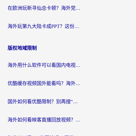
在欧洲玩新寻仙总卡顿？海外党必看的国服游戏加速全攻略
海外玩第九大陆卡成PPT？这份网络加速指南帮你丝滑上分
版权地域限制
海外用什么软件可以看国内电视？留学生亲测有效的追剧自由指南
优酷缓存视频国外能看吗？海外党追剧看片的终极解决方案来了
国外如何看优酷限制？别再搜“在日本哪个软件可以看中国电视剧”，这篇教你搞定
海外如何看映客直播回放视频？这份攻略帮你搞定（附腾讯优酷观看技巧）