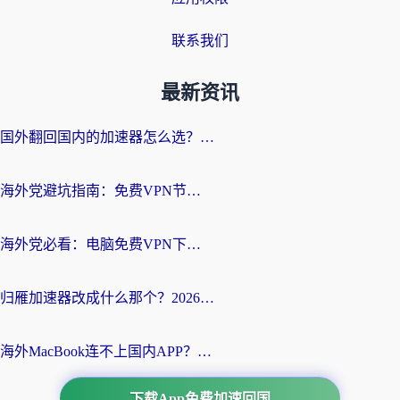
联系我们
最新资讯
国外翻回国内的加速器怎么选？海外党亲测实用指南，告别地域限制
海外党避坑指南：免费VPN节点真的靠谱吗？教你选对回国加速器无缝访问国内资源
海外党必看：电脑免费VPN下载指南+回国加速器选择全攻略，告别地区限制
归雁加速器改成什么那个？2026海外党回国加速全攻略：告别地区限制，轻松刷剧玩游戏
海外MacBook连不上国内APP？选对回国VPN，告别地区限制的烦恼
下载App免费加速回国