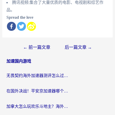
腾讯视频:集合了大量优质的电影、电视剧和综艺作
品。
Spread the love
文
←
前一篇文章
后一篇文章
→
章
加速国内游戏
导
航
无畏契约海外加速器测评怎么过？海外玩家亲测实用指南（附小众技巧）
在国外决战！平安京加速器哪个好用一点？老玩家亲测番茄加速器全解析
加拿大怎么玩欢乐斗地主？海外党国服游戏加速终极指南（附绝地求生未来之役300英雄实测）