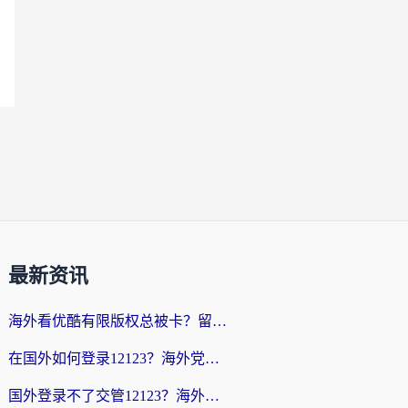
最新资讯
海外看优酷有限版权总被卡？留学生亲测有效的回国加速器选择指南
在国外如何登录12123？海外党必备的回国加速实用指南
国外登录不了交管12123？海外华人亲测有效的回国加速器选择指南