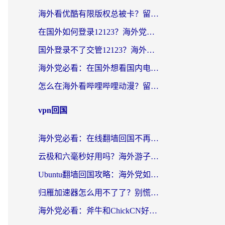
海外看优酷有限版权总被卡？留学生亲测有效的回国加速器选择指南
在国外如何登录12123？海外党必备的回国加速实用指南
国外登录不了交管12123？海外华人亲测有效的回国加速器选择指南
海外党必看：在国外想看国内电视剧用什么软件？3步解决地域限制
怎么在海外看哔哩哔哩动漫？留学生亲测有效的回国加速方案
vpn回国
海外党必看：在线翻墙回国不再难！教你选对加速器无缝刷国内资源
云极和六毫秒好用吗？海外游子解锁国内资源的真实答案
Ubuntu翻墙回国攻略：海外党如何选对加速器，无缝刷国内剧玩游戏？
归雁加速器怎么用不了了？别慌，这篇指南教你如何丝滑“回家”
海外党必看：斧牛和ChickCN好用吗？3款热门加速器实测+番茄加速器深度体验