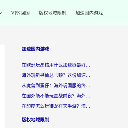
VPN回国
版权地域限制
加速国内游戏
加速国内游戏
在欧洲玩晶核用什么加速器最好呢？一个老玩家的真心话
海外玩新寻仙总卡顿？这份加速器选择指南让你秒回国服流畅体验
从魔兽到蛋仔：海外玩国服的终极加速指南，找到你的专属高速通道
在国外能不能玩星战前夜？海外党国服游戏不卡顿的秘密武器在这里
在印度怎么玩御龙在天手游？海外党畅玩国服的终极生存指南
版权地域限制