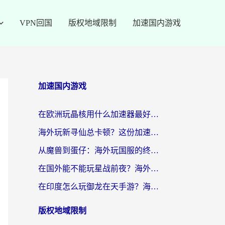
VPN回国
版权地域限制
加速国内游戏
加速国内游戏
在欧洲玩晶核用什么加速器最好呢？一个老玩家的真心话
海外玩新寻仙总卡顿？这份加速器选择指南让你秒回国服流畅体验
从魔兽到蛋仔：海外玩国服的终极加速指南，找到你的专属高速通道
在国外能不能玩星战前夜？海外党国服游戏不卡顿的秘密武器在这里
在印度怎么玩御龙在天手游？海外党畅玩国服的终极生存指南
版权地域限制