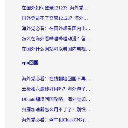
在国外如何登录12123？海外党必备的回国加速实用指南
国外登录不了交管12123？海外华人亲测有效的回国加速器选择指南
海外党必看：在国外想看国内电视剧用什么软件？3步解决地域限制
怎么在海外看哔哩哔哩动漫？留学生亲测有效的回国加速方案
在国外什么网站可以看国内电视剧？留学生亲测的追剧自由指南
vpn回国
海外党必看：在线翻墙回国不再难！教你选对加速器无缝刷国内资源
云极和六毫秒好用吗？海外游子解锁国内资源的真实答案
Ubuntu翻墙回国攻略：海外党如何选对加速器，无缝刷国内剧玩游戏？
归雁加速器怎么用不了了？别慌，这篇指南教你如何丝滑“回家”
海外党必看：斧牛和ChickCN好用吗？3款热门加速器实测+番茄加速器深度体验