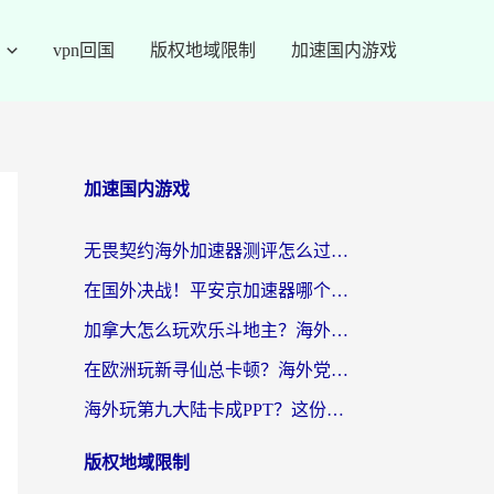
vpn回国
版权地域限制
加速国内游戏
加速国内游戏
无畏契约海外加速器测评怎么过？海外玩家亲测实用指南（附小众技巧）
在国外决战！平安京加速器哪个好用一点？老玩家亲测番茄加速器全解析
加拿大怎么玩欢乐斗地主？海外党国服游戏加速终极指南（附绝地求生未来之役300英雄实测）
在欧洲玩新寻仙总卡顿？海外党必看的国服游戏加速全攻略
海外玩第九大陆卡成PPT？这份网络加速指南帮你丝滑上分
版权地域限制