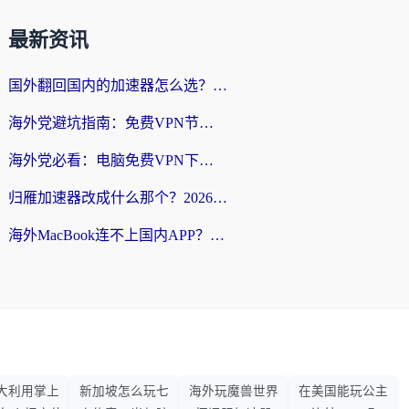
最新资讯
国外翻回国内的加速器怎么选？海外党亲测实用指南，告别地域限制
海外党避坑指南：免费VPN节点真的靠谱吗？教你选对回国加速器无缝访问国内资源
海外党必看：电脑免费VPN下载指南+回国加速器选择全攻略，告别地区限制
归雁加速器改成什么那个？2026海外党回国加速全攻略：告别地区限制，轻松刷剧玩游戏
海外MacBook连不上国内APP？选对回国VPN，告别地区限制的烦恼
大利用掌上
新加坡怎么玩七
海外玩魔兽世界
在美国能玩公主