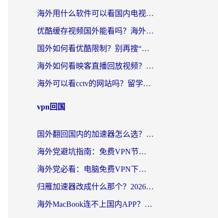
海外用什么软件可以看国内电视？留学生亲测有效的追剧自由指南
优酷缓存视频国外能看吗？海外党追剧看片的终极解决方案来了
国外如何看优酷限制？别再搜“在日本哪个软件可以看中国电视剧”，这篇教你搞定
海外如何看映客直播回放视频？这份攻略帮你搞定（附腾讯优酷观看技巧）
海外可以看cctv的网站吗？留学生亲测有效的回国追剧方案
vpn回国
国外翻回国内的加速器怎么选？海外党亲测实用指南，告别地域限制
海外党避坑指南：免费VPN节点真的靠谱吗？教你选对回国加速器无缝访问国内资源
海外党必看：电脑免费VPN下载指南+回国加速器选择全攻略，告别地区限制
归雁加速器改成什么那个？2026海外党回国加速全攻略：告别地区限制，轻松刷剧玩游戏
海外MacBook连不上国内APP？选对回国VPN，告别地区限制的烦恼