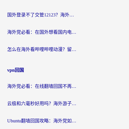
国外登录不了交管12123？海外华人亲测有效的回国加速器选择指南
海外党必看：在国外想看国内电视剧用什么软件？3步解决地域限制
怎么在海外看哔哩哔哩动漫？留学生亲测有效的回国加速方案
vpn回国
海外党必看：在线翻墙回国不再难！教你选对加速器无缝刷国内资源
云极和六毫秒好用吗？海外游子解锁国内资源的真实答案
Ubuntu翻墙回国攻略：海外党如何选对加速器，无缝刷国内剧玩游戏？