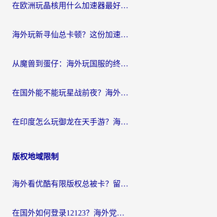
在欧洲玩晶核用什么加速器最好呢？一个老玩家的真心话
海外玩新寻仙总卡顿？这份加速器选择指南让你秒回国服流畅体验
从魔兽到蛋仔：海外玩国服的终极加速指南，找到你的专属高速通道
在国外能不能玩星战前夜？海外党国服游戏不卡顿的秘密武器在这里
在印度怎么玩御龙在天手游？海外党畅玩国服的终极生存指南
版权地域限制
海外看优酷有限版权总被卡？留学生亲测有效的回国加速器选择指南
在国外如何登录12123？海外党必备的回国加速实用指南