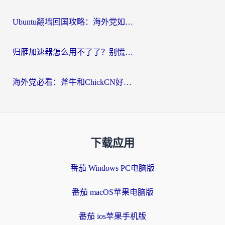
Ubuntu翻墙回国攻略：海外党如何选对加速器，无缝刷国内剧玩游戏？
归雁加速器怎么用不了了？别慌，这篇指南教你如何丝滑“回家”
海外党必看：斧牛和ChickCN好用吗？3款热门加速器实测+番茄加速器深度体验
下载应用
番茄 Windows PC电脑版
番茄 macOS苹果电脑版
番茄 ios苹果手机版