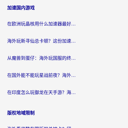
章
加速国内游戏
导
航
在欧洲玩晶核用什么加速器最好呢？一个老玩家的真心话
海外玩新寻仙总卡顿？这份加速器选择指南让你秒回国服流畅体验
从魔兽到蛋仔：海外玩国服的终极加速指南，找到你的专属高速通道
在国外能不能玩星战前夜？海外党国服游戏不卡顿的秘密武器在这里
在印度怎么玩御龙在天手游？海外党畅玩国服的终极生存指南
版权地域限制