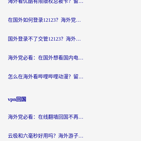
海外看优酷有限版权总被卡？留学生亲测有效的回国加速器选择指南
在国外如何登录12123？海外党必备的回国加速实用指南
国外登录不了交管12123？海外华人亲测有效的回国加速器选择指南
海外党必看：在国外想看国内电视剧用什么软件？3步解决地域限制
怎么在海外看哔哩哔哩动漫？留学生亲测有效的回国加速方案
vpn回国
海外党必看：在线翻墙回国不再难！教你选对加速器无缝刷国内资源
云极和六毫秒好用吗？海外游子解锁国内资源的真实答案