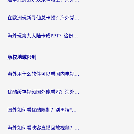
在欧洲玩新寻仙总卡顿？海外党必看的国服游戏加速全攻略
海外玩第九大陆卡成PPT？这份网络加速指南帮你丝滑上分
版权地域限制
海外用什么软件可以看国内电视？留学生亲测有效的追剧自由指南
优酷缓存视频国外能看吗？海外党追剧看片的终极解决方案来了
国外如何看优酷限制？别再搜“在日本哪个软件可以看中国电视剧”，这篇教你搞定
海外如何看映客直播回放视频？这份攻略帮你搞定（附腾讯优酷观看技巧）