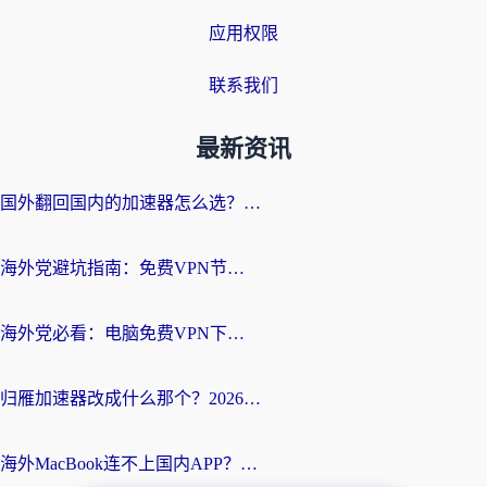
应用权限
联系我们
最新资讯
国外翻回国内的加速器怎么选？海外党亲测实用指南，告别地域限制
海外党避坑指南：免费VPN节点真的靠谱吗？教你选对回国加速器无缝访问国内资源
海外党必看：电脑免费VPN下载指南+回国加速器选择全攻略，告别地区限制
归雁加速器改成什么那个？2026海外党回国加速全攻略：告别地区限制，轻松刷剧玩游戏
海外MacBook连不上国内APP？选对回国VPN，告别地区限制的烦恼