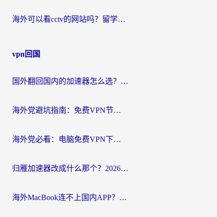
海外可以看cctv的网站吗？留学生亲测有效的回国追剧方案
vpn回国
国外翻回国内的加速器怎么选？海外党亲测实用指南，告别地域限制
海外党避坑指南：免费VPN节点真的靠谱吗？教你选对回国加速器无缝访问国内资源
海外党必看：电脑免费VPN下载指南+回国加速器选择全攻略，告别地区限制
归雁加速器改成什么那个？2026海外党回国加速全攻略：告别地区限制，轻松刷剧玩游戏
海外MacBook连不上国内APP？选对回国VPN，告别地区限制的烦恼