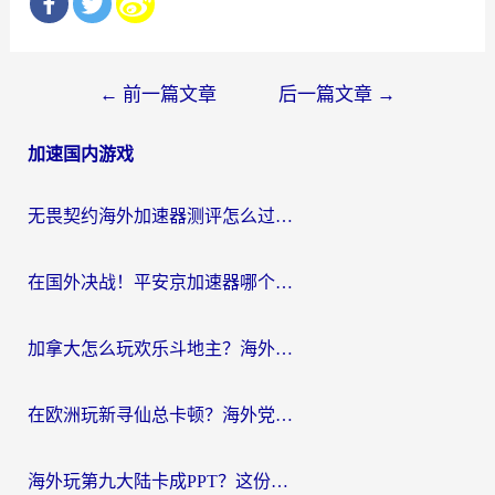
文
←
前一篇文章
后一篇文章
→
章
加速国内游戏
导
航
无畏契约海外加速器测评怎么过？海外玩家亲测实用指南（附小众技巧）
在国外决战！平安京加速器哪个好用一点？老玩家亲测番茄加速器全解析
加拿大怎么玩欢乐斗地主？海外党国服游戏加速终极指南（附绝地求生未来之役300英雄实测）
在欧洲玩新寻仙总卡顿？海外党必看的国服游戏加速全攻略
海外玩第九大陆卡成PPT？这份网络加速指南帮你丝滑上分