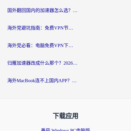
国外翻回国内的加速器怎么选？海外党亲测实用指南，告别地域限制
海外党避坑指南：免费VPN节点真的靠谱吗？教你选对回国加速器无缝访问国内资源
海外党必看：电脑免费VPN下载指南+回国加速器选择全攻略，告别地区限制
归雁加速器改成什么那个？2026海外党回国加速全攻略：告别地区限制，轻松刷剧玩游戏
海外MacBook连不上国内APP？选对回国VPN，告别地区限制的烦恼
下载应用
番茄 Windows PC电脑版