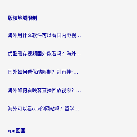
版权地域限制
海外用什么软件可以看国内电视？留学生亲测有效的追剧自由指南
优酷缓存视频国外能看吗？海外党追剧看片的终极解决方案来了
国外如何看优酷限制？别再搜“在日本哪个软件可以看中国电视剧”，这篇教你搞定
海外如何看映客直播回放视频？这份攻略帮你搞定（附腾讯优酷观看技巧）
海外可以看cctv的网站吗？留学生亲测有效的回国追剧方案
vpn回国