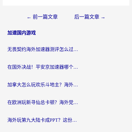
文
←
前一篇文章
后一篇文章
→
章
加速国内游戏
导
航
无畏契约海外加速器测评怎么过？海外玩家亲测实用指南（附小众技巧）
在国外决战！平安京加速器哪个好用一点？老玩家亲测番茄加速器全解析
加拿大怎么玩欢乐斗地主？海外党国服游戏加速终极指南（附绝地求生未来之役300英雄实测）
在欧洲玩新寻仙总卡顿？海外党必看的国服游戏加速全攻略
海外玩第九大陆卡成PPT？这份网络加速指南帮你丝滑上分