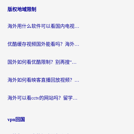
版权地域限制
海外用什么软件可以看国内电视？留学生亲测有效的追剧自由指南
优酷缓存视频国外能看吗？海外党追剧看片的终极解决方案来了
国外如何看优酷限制？别再搜“在日本哪个软件可以看中国电视剧”，这篇教你搞定
海外如何看映客直播回放视频？这份攻略帮你搞定（附腾讯优酷观看技巧）
海外可以看cctv的网站吗？留学生亲测有效的回国追剧方案
vpn回国