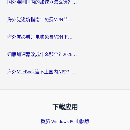
国外翻回国内的加速器怎么选？海外党亲测实用指南，告别地域限制
海外党避坑指南：免费VPN节点真的靠谱吗？教你选对回国加速器无缝访问国内资源
海外党必看：电脑免费VPN下载指南+回国加速器选择全攻略，告别地区限制
归雁加速器改成什么那个？2026海外党回国加速全攻略：告别地区限制，轻松刷剧玩游戏
海外MacBook连不上国内APP？选对回国VPN，告别地区限制的烦恼
下载应用
番茄 Windows PC电脑版