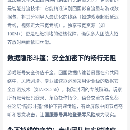
或
加拿大华人追国内热门剧集
再无后顾之忧。更关键的
是智能分流技术：它能精准识别回国影音流量与游戏数
据包，将其分别导入最优化的线路（如游戏走超低延迟
专线，视频走大带宽专线）。独享带宽资源（如
100M+）更是杜绝拥堵的硬核保障，确保多人团战大招
齐放时画面依旧丝滑。
数据隐形斗篷：安全加密下的畅行无阻
游戏账号安全价值千金。回国数据传输若暴露在公共网
络中，风险剧增。专业加速器必须采用企业级的数据安
全加密技术（如AES-256），构建封闭的专线隧道。玩家
所有账号密码登录、角色操作指令、语音交流等信息都
在这层"隐形斗篷"保护下高速传输，有效屏蔽中间节点窃
听和恶意攻击，让
国服账号异地登录零风险
成为现实。