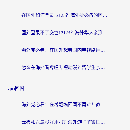
在国外如何登录12123？海外党必备的回国加速实用指南
国外登录不了交管12123？海外华人亲测有效的回国加速器选择指南
海外党必看：在国外想看国内电视剧用什么软件？3步解决地域限制
怎么在海外看哔哩哔哩动漫？留学生亲测有效的回国加速方案
vpn回国
海外党必看：在线翻墙回国不再难！教你选对加速器无缝刷国内资源
云极和六毫秒好用吗？海外游子解锁国内资源的真实答案