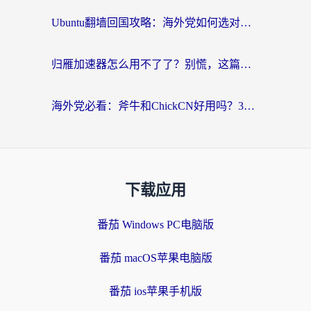
Ubuntu翻墙回国攻略：海外党如何选对加速器，无缝刷国内剧玩游戏？
归雁加速器怎么用不了了？别慌，这篇指南教你如何丝滑“回家”
海外党必看：斧牛和ChickCN好用吗？3款热门加速器实测+番茄加速器深度体验
下载应用
番茄 Windows PC电脑版
番茄 macOS苹果电脑版
番茄 ios苹果手机版