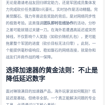
无论是邀请老战友回归绑定助力，还是军团成员集体发
力完成砍价任务赢取0元豪礼，实时协作是活动精髓。完
美觉醒石、强力年兽这些奖励的背后，是对网络同步性
的极致考验。这类强调
团队即时在线协作
的活动，分秒
之差可能就错过关键一刀。在海外若遭遇高延迟或突然
掉线，不仅影响个人奖励（如砍价随机礼包），更可能
拖累整个军团的进度（砍价目标无法归零）。此刻，一
个能提供毫秒级响应、稳如磐石的网络连接，就是你和
战友们并肩作战的唯一保障。
选择加速器的黄金法则：不止是
降低延迟数字
面对琳琅满目的加速器产品，海外玩家该如何甄别？低
延迟是基础，但绝非全部。一个真正能解决问题的专业
工具，必须通过以下核心考验：