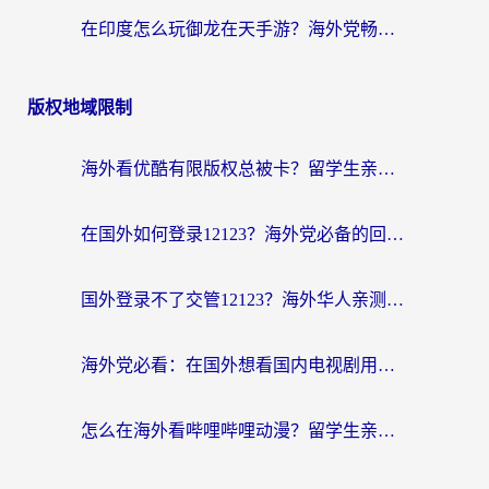
在印度怎么玩御龙在天手游？海外党畅玩国服的终极生存指南
版权地域限制
海外看优酷有限版权总被卡？留学生亲测有效的回国加速器选择指南
在国外如何登录12123？海外党必备的回国加速实用指南
国外登录不了交管12123？海外华人亲测有效的回国加速器选择指南
海外党必看：在国外想看国内电视剧用什么软件？3步解决地域限制
怎么在海外看哔哩哔哩动漫？留学生亲测有效的回国加速方案