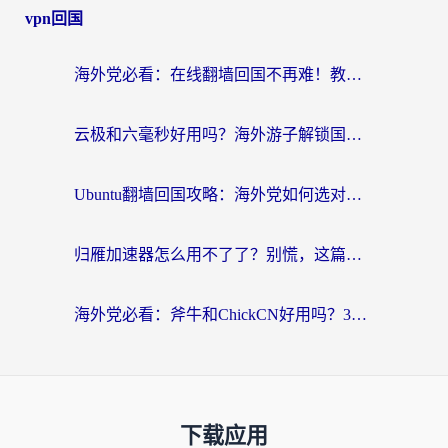
vpn回国
海外党必看：在线翻墙回国不再难！教你选对加速器无缝刷国内资源
云极和六毫秒好用吗？海外游子解锁国内资源的真实答案
Ubuntu翻墙回国攻略：海外党如何选对加速器，无缝刷国内剧玩游戏？
归雁加速器怎么用不了了？别慌，这篇指南教你如何丝滑“回家”
海外党必看：斧牛和ChickCN好用吗？3款热门加速器实测+番茄加速器深度体验
下载应用