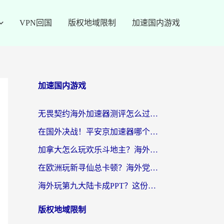
VPN回国
版权地域限制
加速国内游戏
加速国内游戏
无畏契约海外加速器测评怎么过？海外玩家亲测实用指南（附小众技巧）
在国外决战！平安京加速器哪个好用一点？老玩家亲测番茄加速器全解析
加拿大怎么玩欢乐斗地主？海外党国服游戏加速终极指南（附绝地求生未来之役300英雄实测）
在欧洲玩新寻仙总卡顿？海外党必看的国服游戏加速全攻略
海外玩第九大陆卡成PPT？这份网络加速指南帮你丝滑上分
版权地域限制