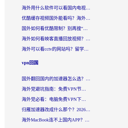
海外用什么软件可以看国内电视？留学生亲测有效的追剧自由指南
优酷缓存视频国外能看吗？海外党追剧看片的终极解决方案来了
国外如何看优酷限制？别再搜“在日本哪个软件可以看中国电视剧”，这篇教你搞定
海外如何看映客直播回放视频？这份攻略帮你搞定（附腾讯优酷观看技巧）
海外可以看cctv的网站吗？留学生亲测有效的回国追剧方案
vpn回国
国外翻回国内的加速器怎么选？海外党亲测实用指南，告别地域限制
海外党避坑指南：免费VPN节点真的靠谱吗？教你选对回国加速器无缝访问国内资源
海外党必看：电脑免费VPN下载指南+回国加速器选择全攻略，告别地区限制
归雁加速器改成什么那个？2026海外党回国加速全攻略：告别地区限制，轻松刷剧玩游戏
海外MacBook连不上国内APP？选对回国VPN，告别地区限制的烦恼