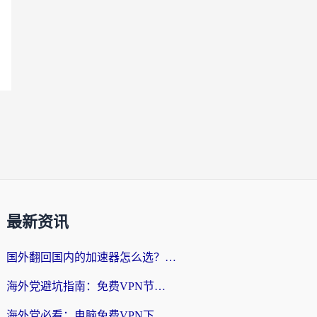
最新资讯
国外翻回国内的加速器怎么选？海外党亲测实用指南，告别地域限制
海外党避坑指南：免费VPN节点真的靠谱吗？教你选对回国加速器无缝访问国内资源
海外党必看：电脑免费VPN下载指南+回国加速器选择全攻略，告别地区限制