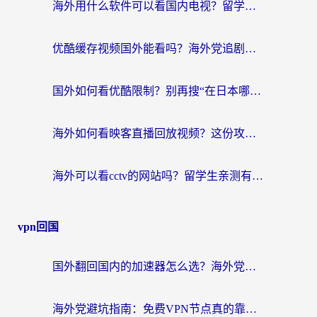
海外用什么软件可以看国内电视？留学生亲测有效的追剧自由指南
优酷缓存视频国外能看吗？海外党追剧看片的终极解决方案来了
国外如何看优酷限制？别再搜“在日本哪个软件可以看中国电视剧”，这篇教你搞定
海外如何看映客直播回放视频？这份攻略帮你搞定（附腾讯优酷观看技巧）
海外可以看cctv的网站吗？留学生亲测有效的回国追剧方案
vpn回国
国外翻回国内的加速器怎么选？海外党亲测实用指南，告别地域限制
海外党避坑指南：免费VPN节点真的靠谱吗？教你选对回国加速器无缝访问国内资源