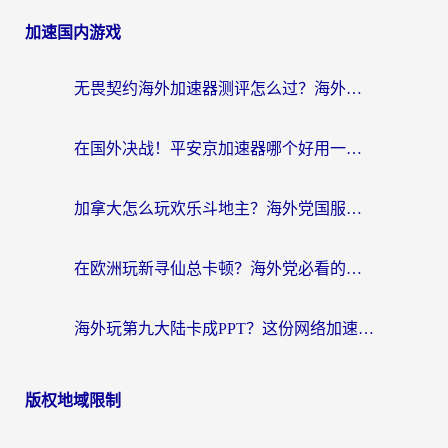
加速国内游戏
无畏契约海外加速器测评怎么过？海外玩家亲测实用指南（附小众技巧）
在国外决战！平安京加速器哪个好用一点？老玩家亲测番茄加速器全解析
加拿大怎么玩欢乐斗地主？海外党国服游戏加速终极指南（附绝地求生未来之役300英雄实测）
在欧洲玩新寻仙总卡顿？海外党必看的国服游戏加速全攻略
海外玩第九大陆卡成PPT？这份网络加速指南帮你丝滑上分
版权地域限制