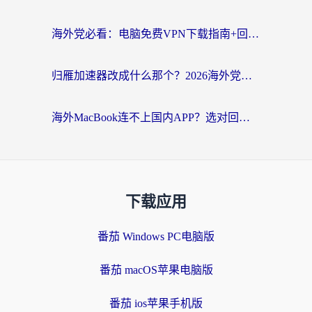
海外党必看：电脑免费VPN下载指南+回国加速器选择全攻略，告别地区限制
归雁加速器改成什么那个？2026海外党回国加速全攻略：告别地区限制，轻松刷剧玩游戏
海外MacBook连不上国内APP？选对回国VPN，告别地区限制的烦恼
下载应用
番茄 Windows PC电脑版
番茄 macOS苹果电脑版
番茄 ios苹果手机版