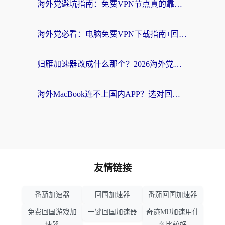
海外党避坑指南：免费VPN节点真的靠谱吗？教你选对回国加速器无缝访问国内资源
海外党必看：电脑免费VPN下载指南+回国加速器选择全攻略，告别地区限制
归雁加速器改成什么那个？2026海外党回国加速全攻略：告别地区限制，轻松刷剧玩游戏
海外MacBook连不上国内APP？选对回国VPN，告别地区限制的烦恼
友情链接
番茄加速器
回国加速器
番茄回国加速器
免费回国游戏加
一键回国加速器
奇迹MU加速用什
速器
么比较好