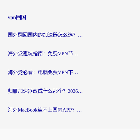
vpn回国
国外翻回国内的加速器怎么选？海外党亲测实用指南，告别地域限制
海外党避坑指南：免费VPN节点真的靠谱吗？教你选对回国加速器无缝访问国内资源
海外党必看：电脑免费VPN下载指南+回国加速器选择全攻略，告别地区限制
归雁加速器改成什么那个？2026海外党回国加速全攻略：告别地区限制，轻松刷剧玩游戏
海外MacBook连不上国内APP？选对回国VPN，告别地区限制的烦恼