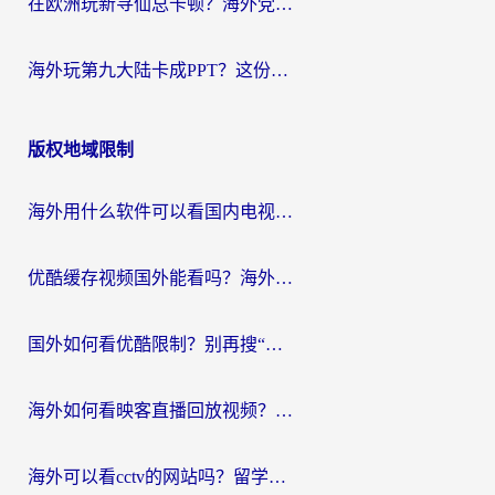
在欧洲玩新寻仙总卡顿？海外党必看的国服游戏加速全攻略
海外玩第九大陆卡成PPT？这份网络加速指南帮你丝滑上分
版权地域限制
海外用什么软件可以看国内电视？留学生亲测有效的追剧自由指南
优酷缓存视频国外能看吗？海外党追剧看片的终极解决方案来了
国外如何看优酷限制？别再搜“在日本哪个软件可以看中国电视剧”，这篇教你搞定
海外如何看映客直播回放视频？这份攻略帮你搞定（附腾讯优酷观看技巧）
海外可以看cctv的网站吗？留学生亲测有效的回国追剧方案