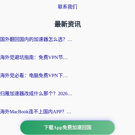
联系我们
最新资讯
国外翻回国内的加速器怎么选？海外党亲测实用指南，告别地域限制
海外党避坑指南：免费VPN节点真的靠谱吗？教你选对回国加速器无缝访问国内资源
海外党必看：电脑免费VPN下载指南+回国加速器选择全攻略，告别地区限制
归雁加速器改成什么那个？2026海外党回国加速全攻略：告别地区限制，轻松刷剧玩游戏
海外MacBook连不上国内APP？选对回国VPN，告别地区限制的烦恼
下载App免费加速回国