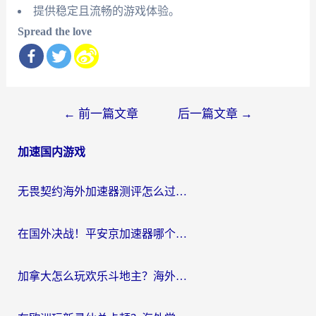
提供稳定且流畅的游戏体验。
Spread the love
文
←
前一篇文章
后一篇文章
→
章
加速国内游戏
导
航
无畏契约海外加速器测评怎么过？海外玩家亲测实用指南（附小众技巧）
在国外决战！平安京加速器哪个好用一点？老玩家亲测番茄加速器全解析
加拿大怎么玩欢乐斗地主？海外党国服游戏加速终极指南（附绝地求生未来之役300英雄实测）