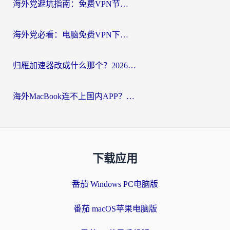
海外党避坑指南：免费VPN节点真的靠谱吗？教你选对回国加速器无缝访问国内资源
海外党必看：电脑免费VPN下载指南+回国加速器选择全攻略，告别地区限制
归雁加速器改成什么那个？2026海外党回国加速全攻略：告别地区限制，轻松刷剧玩游戏
海外MacBook连不上国内APP？选对回国VPN，告别地区限制的烦恼
下载应用
番茄 Windows PC电脑版
番茄 macOS苹果电脑版