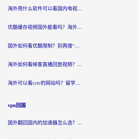
海外用什么软件可以看国内电视？留学生亲测有效的追剧自由指南
优酷缓存视频国外能看吗？海外党追剧看片的终极解决方案来了
国外如何看优酷限制？别再搜“在日本哪个软件可以看中国电视剧”，这篇教你搞定
海外如何看映客直播回放视频？这份攻略帮你搞定（附腾讯优酷观看技巧）
海外可以看cctv的网站吗？留学生亲测有效的回国追剧方案
vpn回国
国外翻回国内的加速器怎么选？海外党亲测实用指南，告别地域限制