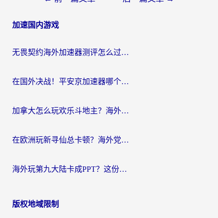
章
加速国内游戏
导
航
无畏契约海外加速器测评怎么过？海外玩家亲测实用指南（附小众技巧）
在国外决战！平安京加速器哪个好用一点？老玩家亲测番茄加速器全解析
加拿大怎么玩欢乐斗地主？海外党国服游戏加速终极指南（附绝地求生未来之役300英雄实测）
在欧洲玩新寻仙总卡顿？海外党必看的国服游戏加速全攻略
海外玩第九大陆卡成PPT？这份网络加速指南帮你丝滑上分
版权地域限制