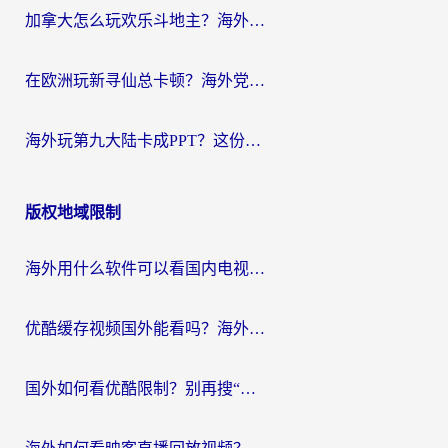
加拿大怎么玩欢乐斗地主？海外党国服游戏加速终极指南（附绝地求生未来之役300英雄实测）
在欧洲玩新寻仙总卡顿？海外党必看的国服游戏加速全攻略
海外玩第九大陆卡成PPT？这份网络加速指南帮你丝滑上分
版权地域限制
海外用什么软件可以看国内电视？留学生亲测有效的追剧自由指南
优酷缓存视频国外能看吗？海外党追剧看片的终极解决方案来了
国外如何看优酷限制？别再搜“在日本哪个软件可以看中国电视剧”，这篇教你搞定