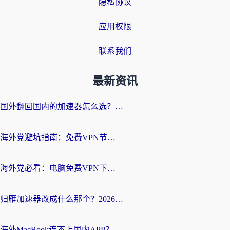
隐私协议
应用权限
联系我们
最新资讯
国外翻回国内的加速器怎么选？海外党亲测实用指南，告别地域限制
海外党避坑指南：免费VPN节点真的靠谱吗？教你选对回国加速器无缝访问国内资源
海外党必看：电脑免费VPN下载指南+回国加速器选择全攻略，告别地区限制
归雁加速器改成什么那个？2026海外党回国加速全攻略：告别地区限制，轻松刷剧玩游戏
海外MacBook连不上国内APP？选对回国VPN，告别地区限制的烦恼