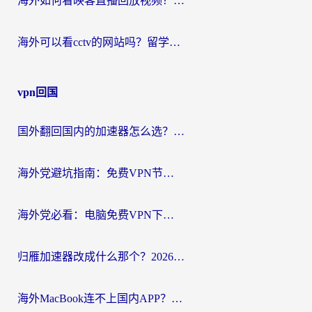
海外如何看映客直播回放视频？这份攻略帮你搞定（附腾讯优酷观看技巧）
海外可以看cctv的网站吗？留学生亲测有效的回国追剧方案
vpn回国
国外翻回国内的加速器怎么选？海外党亲测实用指南，告别地域限制
海外党避坑指南：免费VPN节点真的靠谱吗？教你选对回国加速器无缝访问国内资源
海外党必看：电脑免费VPN下载指南+回国加速器选择全攻略，告别地区限制
归雁加速器改成什么那个？2026海外党回国加速全攻略：告别地区限制，轻松刷剧玩游戏
海外MacBook连不上国内APP？选对回国VPN，告别地区限制的烦恼