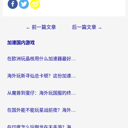
文
←
前一篇文章
后一篇文章
→
章
加速国内游戏
导
航
在欧洲玩晶核用什么加速器最好呢？一个老玩家的真心话
海外玩新寻仙总卡顿？这份加速器选择指南让你秒回国服流畅体验
从魔兽到蛋仔：海外玩国服的终极加速指南，找到你的专属高速通道
在国外能不能玩星战前夜？海外党国服游戏不卡顿的秘密武器在这里
在印度怎么玩御龙在天手游？海外党畅玩国服的终极生存指南