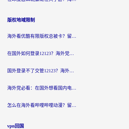
版权地域限制
海外看优酷有限版权总被卡？留学生亲测有效的回国加速器选择指南
在国外如何登录12123？海外党必备的回国加速实用指南
国外登录不了交管12123？海外华人亲测有效的回国加速器选择指南
海外党必看：在国外想看国内电视剧用什么软件？3步解决地域限制
怎么在海外看哔哩哔哩动漫？留学生亲测有效的回国加速方案
vpn回国