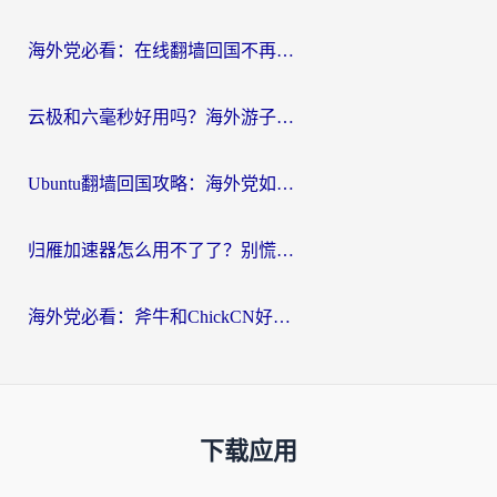
海外党必看：在线翻墙回国不再难！教你选对加速器无缝刷国内资源
云极和六毫秒好用吗？海外游子解锁国内资源的真实答案
Ubuntu翻墙回国攻略：海外党如何选对加速器，无缝刷国内剧玩游戏？
归雁加速器怎么用不了了？别慌，这篇指南教你如何丝滑“回家”
海外党必看：斧牛和ChickCN好用吗？3款热门加速器实测+番茄加速器深度体验
下载应用