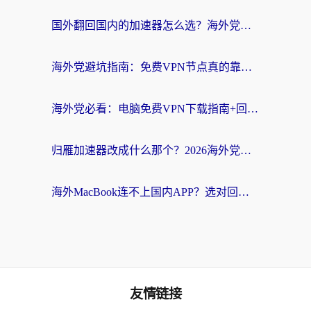
国外翻回国内的加速器怎么选？海外党亲测实用指南，告别地域限制
海外党避坑指南：免费VPN节点真的靠谱吗？教你选对回国加速器无缝访问国内资源
海外党必看：电脑免费VPN下载指南+回国加速器选择全攻略，告别地区限制
归雁加速器改成什么那个？2026海外党回国加速全攻略：告别地区限制，轻松刷剧玩游戏
海外MacBook连不上国内APP？选对回国VPN，告别地区限制的烦恼
友情链接