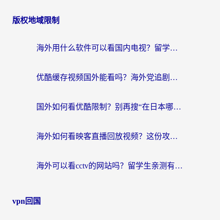
版权地域限制
海外用什么软件可以看国内电视？留学生亲测有效的追剧自由指南
优酷缓存视频国外能看吗？海外党追剧看片的终极解决方案来了
国外如何看优酷限制？别再搜“在日本哪个软件可以看中国电视剧”，这篇教你搞定
海外如何看映客直播回放视频？这份攻略帮你搞定（附腾讯优酷观看技巧）
海外可以看cctv的网站吗？留学生亲测有效的回国追剧方案
vpn回国