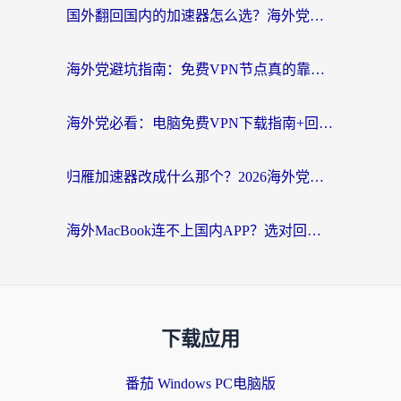
国外翻回国内的加速器怎么选？海外党亲测实用指南，告别地域限制
海外党避坑指南：免费VPN节点真的靠谱吗？教你选对回国加速器无缝访问国内资源
海外党必看：电脑免费VPN下载指南+回国加速器选择全攻略，告别地区限制
归雁加速器改成什么那个？2026海外党回国加速全攻略：告别地区限制，轻松刷剧玩游戏
海外MacBook连不上国内APP？选对回国VPN，告别地区限制的烦恼
下载应用
番茄 Windows PC电脑版