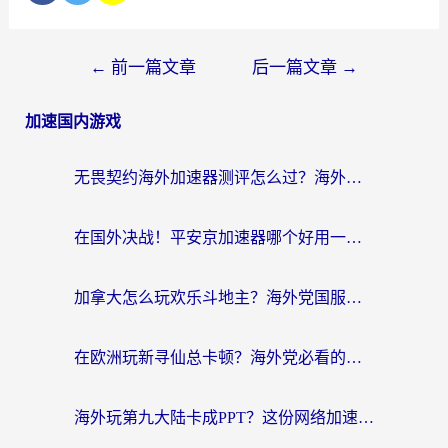
←
前一篇文章
后一篇文章
→
加速国内游戏
无畏契约海外加速器测评怎么过？海外玩家亲测实用指南（附小众技巧）
在国外决战！平安京加速器哪个好用一点？老玩家亲测番茄加速器全解析
加拿大怎么玩欢乐斗地主？海外党国服游戏加速终极指南（附绝地求生未来之役300英雄实测）
在欧洲玩新寻仙总卡顿？海外党必看的国服游戏加速全攻略
海外玩第九大陆卡成PPT？这份网络加速指南帮你丝滑上分