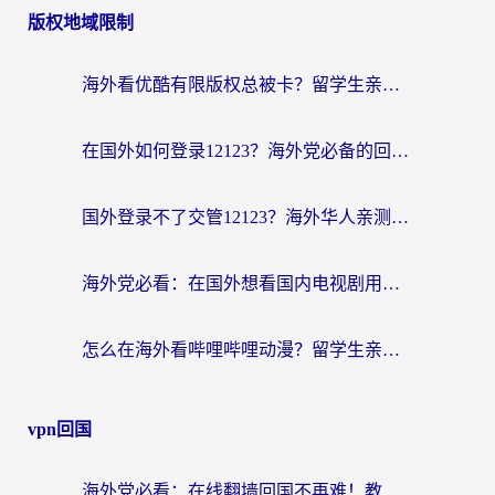
版权地域限制
海外看优酷有限版权总被卡？留学生亲测有效的回国加速器选择指南
在国外如何登录12123？海外党必备的回国加速实用指南
国外登录不了交管12123？海外华人亲测有效的回国加速器选择指南
海外党必看：在国外想看国内电视剧用什么软件？3步解决地域限制
怎么在海外看哔哩哔哩动漫？留学生亲测有效的回国加速方案
vpn回国
海外党必看：在线翻墙回国不再难！教你选对加速器无缝刷国内资源