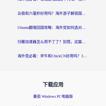
云极和六毫秒好用吗？海外游子解锁国内资源的真实答案
Ubuntu翻墙回国攻略：海外党如何选对加速器，无缝刷国内剧玩游戏？
归雁加速器怎么用不了了？别慌，这篇指南教你如何丝滑“回家”
海外党必看：斧牛和ChickCN好用吗？3款热门加速器实测+番茄加速器深度体验
下载应用
番茄 Windows PC电脑版