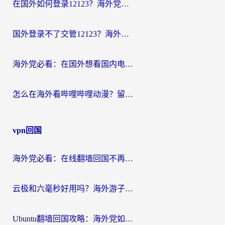
在国外如何登录12123？海外党必备的回国加速实用指南
国外登录不了交管12123？海外华人亲测有效的回国加速器选择指南
海外党必看：在国外想看国内电视剧用什么软件？3步解决地域限制
怎么在海外看哔哩哔哩动漫？留学生亲测有效的回国加速方案
vpn回国
海外党必看：在线翻墙回国不再难！教你选对加速器无缝刷国内资源
云极和六毫秒好用吗？海外游子解锁国内资源的真实答案
Ubuntu翻墙回国攻略：海外党如何选对加速器，无缝刷国内剧玩游戏？