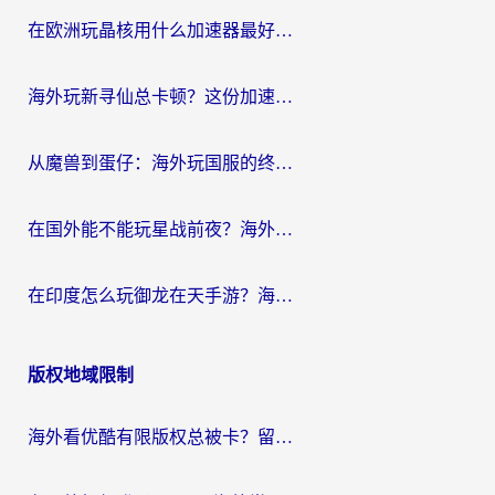
航
在欧洲玩晶核用什么加速器最好呢？一个老玩家的真心话
海外玩新寻仙总卡顿？这份加速器选择指南让你秒回国服流畅体验
从魔兽到蛋仔：海外玩国服的终极加速指南，找到你的专属高速通道
在国外能不能玩星战前夜？海外党国服游戏不卡顿的秘密武器在这里
在印度怎么玩御龙在天手游？海外党畅玩国服的终极生存指南
版权地域限制
海外看优酷有限版权总被卡？留学生亲测有效的回国加速器选择指南