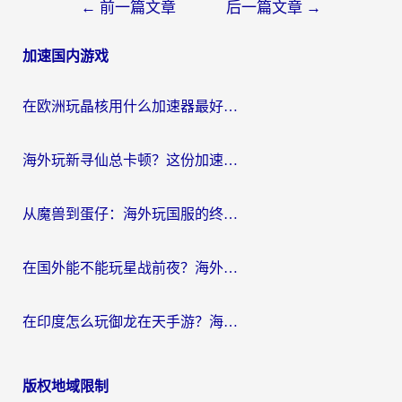
文
←
前一篇文章
后一篇文章
→
章
加速国内游戏
导
航
在欧洲玩晶核用什么加速器最好呢？一个老玩家的真心话
海外玩新寻仙总卡顿？这份加速器选择指南让你秒回国服流畅体验
从魔兽到蛋仔：海外玩国服的终极加速指南，找到你的专属高速通道
在国外能不能玩星战前夜？海外党国服游戏不卡顿的秘密武器在这里
在印度怎么玩御龙在天手游？海外党畅玩国服的终极生存指南
版权地域限制