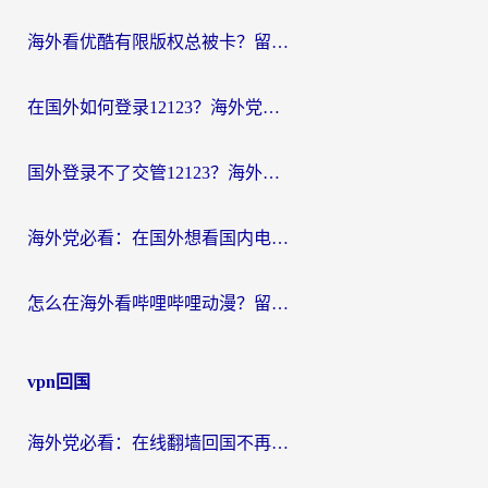
海外看优酷有限版权总被卡？留学生亲测有效的回国加速器选择指南
在国外如何登录12123？海外党必备的回国加速实用指南
国外登录不了交管12123？海外华人亲测有效的回国加速器选择指南
海外党必看：在国外想看国内电视剧用什么软件？3步解决地域限制
怎么在海外看哔哩哔哩动漫？留学生亲测有效的回国加速方案
vpn回国
海外党必看：在线翻墙回国不再难！教你选对加速器无缝刷国内资源