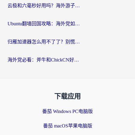
云极和六毫秒好用吗？海外游子解锁国内资源的真实答案
Ubuntu翻墙回国攻略：海外党如何选对加速器，无缝刷国内剧玩游戏？
归雁加速器怎么用不了了？别慌，这篇指南教你如何丝滑“回家”
海外党必看：斧牛和ChickCN好用吗？3款热门加速器实测+番茄加速器深度体验
下载应用
番茄 Windows PC电脑版
番茄 macOS苹果电脑版