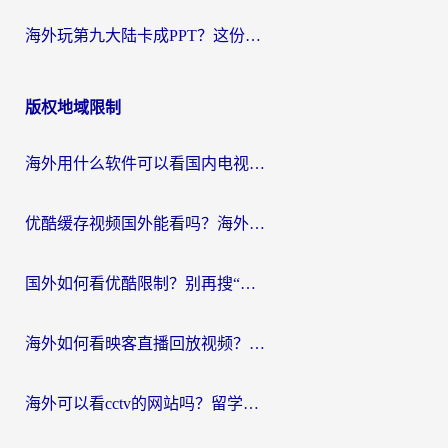
海外玩第九大陆卡成PPT？这份网络加速指南帮你丝滑上分
版权地域限制
海外用什么软件可以看国内电视？留学生亲测有效的追剧自由指南
优酷缓存视频国外能看吗？海外党追剧看片的终极解决方案来了
国外如何看优酷限制？别再搜“在日本哪个软件可以看中国电视剧”，这篇教你搞定
海外如何看映客直播回放视频？这份攻略帮你搞定（附腾讯优酷观看技巧）
海外可以看cctv的网站吗？留学生亲测有效的回国追剧方案