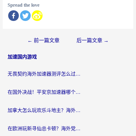
Spread the love
文
←
前一篇文章
后一篇文章
→
章
加速国内游戏
导
航
无畏契约海外加速器测评怎么过？海外玩家亲测实用指南（附小众技巧）
在国外决战！平安京加速器哪个好用一点？老玩家亲测番茄加速器全解析
加拿大怎么玩欢乐斗地主？海外党国服游戏加速终极指南（附绝地求生未来之役300英雄实测）
在欧洲玩新寻仙总卡顿？海外党必看的国服游戏加速全攻略