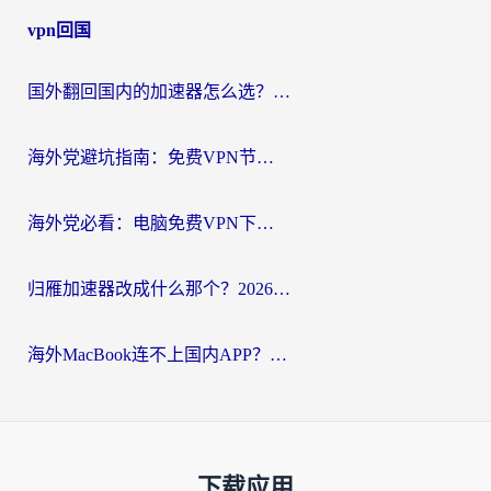
vpn回国
国外翻回国内的加速器怎么选？海外党亲测实用指南，告别地域限制
海外党避坑指南：免费VPN节点真的靠谱吗？教你选对回国加速器无缝访问国内资源
海外党必看：电脑免费VPN下载指南+回国加速器选择全攻略，告别地区限制
归雁加速器改成什么那个？2026海外党回国加速全攻略：告别地区限制，轻松刷剧玩游戏
海外MacBook连不上国内APP？选对回国VPN，告别地区限制的烦恼
下载应用