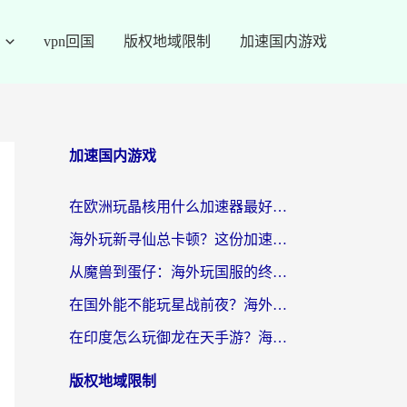
vpn回国
版权地域限制
加速国内游戏
加速国内游戏
在欧洲玩晶核用什么加速器最好呢？一个老玩家的真心话
海外玩新寻仙总卡顿？这份加速器选择指南让你秒回国服流畅体验
从魔兽到蛋仔：海外玩国服的终极加速指南，找到你的专属高速通道
在国外能不能玩星战前夜？海外党国服游戏不卡顿的秘密武器在这里
在印度怎么玩御龙在天手游？海外党畅玩国服的终极生存指南
版权地域限制