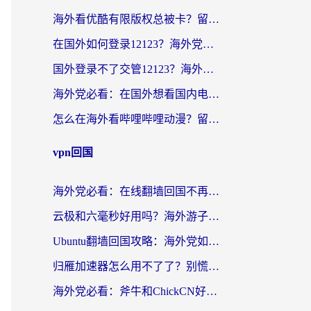
海外看优酷有限版权总被卡？留学生亲测有效的回国加速器选择指南
在国外如何登录12123？海外党必备的回国加速实用指南
国外登录不了交管12123？海外华人亲测有效的回国加速器选择指南
海外党必看：在国外想看国内电视剧用什么软件？3步解决地域限制
怎么在海外看哔哩哔哩动漫？留学生亲测有效的回国加速方案
vpn回国
海外党必看：在线翻墙回国不再难！教你选对加速器无缝刷国内资源
云极和六毫秒好用吗？海外游子解锁国内资源的真实答案
Ubuntu翻墙回国攻略：海外党如何选对加速器，无缝刷国内剧玩游戏？
归雁加速器怎么用不了了？别慌，这篇指南教你如何丝滑“回家”
海外党必看：斧牛和ChickCN好用吗？3款热门加速器实测+番茄加速器深度体验